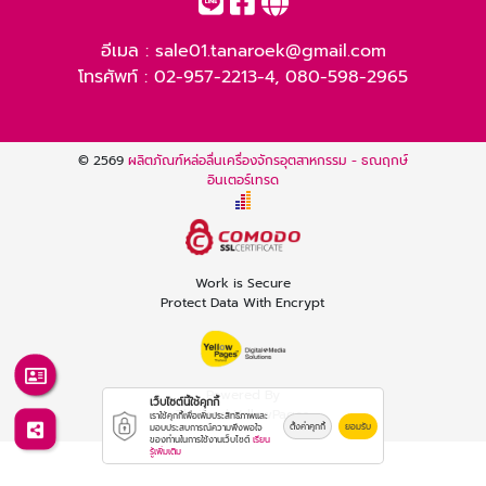
อีเมล :
sale01.tanaroek@gmail.com
โทรศัพท์ :
02-957-2213-4
,
080-598-2965
© 2569
ผลิตภัณฑ์หล่อลื่นเครื่องจักรอุตสาหกรรม - ธณฤกษ์
อินเตอร์เทรด
Work is Secure
Protect Data With Encrypt
Powered By
เว็บไซต์นี้ใช้คุกกี้
Thailand YellowPages
เราใช้คุกกี้เพื่อเพิ่มประสิทธิภาพและ
ตั้งค่าคุกกี้
ยอมรับ
มอบประสบการณ์ความพึงพอใจ
ของท่านในการใช้งานเว็บไซต์
เรียน
รู้เพิ่มเติม