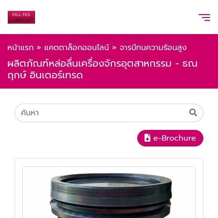
หน้าแรก
»
แคตตาล็อกออนไลน์
»
จารบีทนความร้อนสูง
ผลิตภัณฑ์หล่อลื่นเครื่องจักรอุตสาหกรรม - ธณ
ฤกษ์ อินเตอร์เทรด
e-Brochure