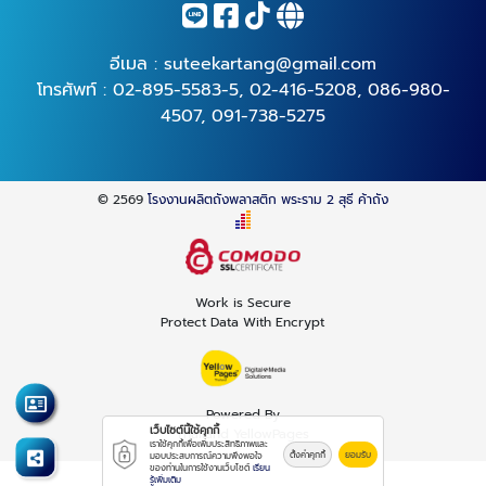
อีเมล :
suteekartang@gmail.com
โทรศัพท์ :
02-895-5583-5
,
02-416-5208
,
086-980-
4507
,
091-738-5275
© 2569
โรงงานผลิตถังพลาสติก พระราม 2 สุธี ค้าถัง
Work is Secure
Protect Data With Encrypt
Powered By
เว็บไซต์นี้ใช้คุกกี้
Thailand YellowPages
เราใช้คุกกี้เพื่อเพิ่มประสิทธิภาพและ
ตั้งค่าคุกกี้
ยอมรับ
มอบประสบการณ์ความพึงพอใจ
ของท่านในการใช้งานเว็บไซต์
เรียน
รู้เพิ่มเติม