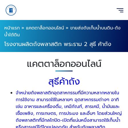
หน้าแรก
»
แคตตาล็อกออนไลน์
»
ขายส่งถังเก็บน้ำบนดิน-ถัง
น้ำใต้ดิน
โรงงานผลิตถังพลาสติก พระราม 2 สุธี ค้าถัง
แคตตาล็อกออนไลน์
สุธีค้าถัง
จำหน่ายถังพลาสติกอุตสาหกรรมที่มีความหลากหลายใน
การใช้งาน สามารถใช้ในหลายๆ อุตสาหกรรมต่างๆ อาทิ
เช่น อาหารและเครื่องดื่ม, เคมีภัณฑ์, สารเคมี, น้ำมันและ
เชื้อเพลิง, การเกษตร, การประมง และอื่นๆ โดยส่วนใหญ่
ถังพลาสติกที่มีกลไกปิด-เปิดที่แน่นหนึ่งสามารถใช้เก็บน้ำ
หรือสารเคมีได้โดยปลอดภัย สำหรับถังพลาสติก