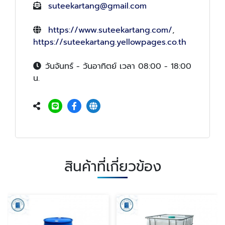
suteekartang@gmail.com
https://www.suteekartang.com/
,
https://suteekartang.yellowpages.co.th
วันจันทร์ - วันอาทิตย์ เวลา 08:00 - 18:00
น.
สินค้าที่เกี่ยวข้อง