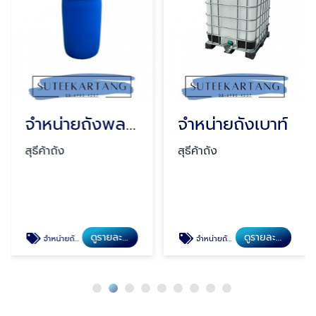
จำหน่ายถังพลาสติก พระราม 2
จำหน่ายถังเบาท์
สุธีค้าถัง
สุธีค้าถัง
ดูรายละเอียด
ดูรายละเอียด
จำหน่ายถังพลาสติก พระราม 2
จำหน่ายถังเบาท์