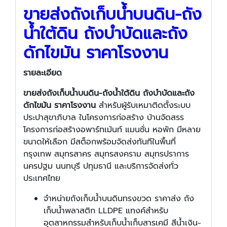
ขายส่งถังเก็บน้ำบนดิน-ถัง
น้ำใต้ดิน ถังบำบัดและถัง
ดักไขมัน ราคาโรงงาน
รายละเอียด
ขายส่งถังเก็บน้ำบนดิน-ถังน้ำใต้ดิน ถังบำบัดและถัง
ดักไขมัน ราคาโรงงาน
สำหรับผู้รับเหมาติดตั้งระบบ
ประปาสุขาภิบาล ในโครงการก่อสร้าง บ้านจัดสรร
โครงการก่อสร้างอพาร์ทเม้นท์ แมนชั่น หอพัก มีหลาย
ขนาดให้เลือก มีสต็อกพร้อมจัดส่งทันทีในพื้นที่
กรุงเทพ สมุทรสาคร สมุทรสงคราม สมุทรปราการ
นครปฐม นนทบุรี ปทุมธานี และบริการจัดส่งทั่ว
ประเทศไทย
จำหน่ายถังเก็บน้ำบนดินทรงขวด ราคาส่ง ถัง
เก็บน้ำพลาสติก LLDPE แทงค์สำหรับ
อุตสาหกรรมสำหรับเก็บน้ำเก็บสารเคมี สีน้ำเงิน-