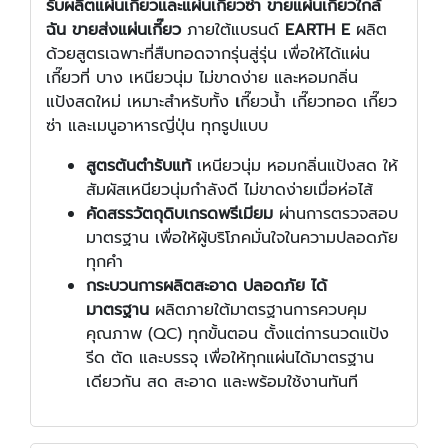
รับผลิตแผ่นเกี๊ยวและแผ่นเกี๊ยวซ่า
ขายแผ่นเกี๊ยวใกล้
ฉัน ขายส่งแผ่นเกี๊ยว
ภายใต้แบรนด์
EARTH E
ผลิต
ด้วยสูตรเฉพาะที่สืบทอดจากรุ่นสู่รุ่น เพื่อให้ได้แผ่น
เกี๊ยวที่ บาง เหนียวนุ่ม ไม่ขาดง่าย และหอมกลิ่น
แป้งสดใหม่ เหมาะสำหรับทั้ง
เ
กี๊ยวน้ำ เกี๊ยวทอด เกี๊ยว
ซ่า และเมนูอาหารญี่ปุ่น ทุกรูปแบบ
สูตรต้นตำรับแท้
เหนียวนุ่ม หอมกลิ่นแป้งสด ให้
สัมผัสเหนียวนุ่มกำลังดี ไม่ขาดง่ายเมื่อห่อไส้
คัดสรรวัตถุดิบเกรดพรีเมียม
ผ่านการตรวจสอบ
มาตรฐาน เพื่อให้ผู้บริโภคมั่นใจในความปลอดภัย
ทุกคำ
กระบวนการผลิตสะอาด ปลอดภัย ได้
มาตรฐาน
ผลิตภายใต้มาตรฐานการควบคุม
คุณภาพ (QC) ทุกขั้นตอน ตั้งแต่การนวดแป้ง
รีด ตัด และบรรจุ เพื่อให้ทุกแผ่นได้มาตรฐาน
เดียวกัน สด สะอาด และพร้อมใช้งานทันที