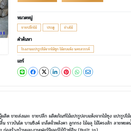
หมวดหมู่
ขายปลีกไม้
ประตู
ช่างไม้
คำค้นหา
โรงงานแปรรูปไม้จากไม้ซุก ไม้อบแห้ง นครสวรรค์
แชร์
ผู้ผลิต ขายส่งและ ขายปลีก ผลิตภัณฑ์ไม้แปรรูปอบแห้งจากไม้ซุง แปรรูปไม้เ
งลิ้น ราวบันได บานซิงค์ เกล็ดจั่วหลังคา ลูกกรง ไม้ฉลุ ไม้โครงสัก ลายหยดน้ำ
 ก่อสร้างบ้านและงานเฟอร์นิเจอร์ไม้บิวท์อิน (Built in)