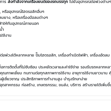
ในการ
ส่งกำลังจากเครื่องยนต์ของรถบรรทุก
ไปยังอุปกรณ์ต่อพ่วงต่างๆ ที
 หรืออุปกรณ์ไฮดรอลิกอื่นๆ
มยาง, หรือเครื่องมือลมต่างๆ
้าให้กับอุปกรณ์ภายนอก
น้ำ
ใช้งาน
ณ์ต่อพ่วงได้หลากหลาย ปั๊มไฮดรอลิก, เครื่องกำเนิดไฟฟ้า, เครื่อง
อการติดตั้งที่ไม่ซับซ้อน ประหยัดเวลาและค่าใช้จ่าย รองรับรถหลากหลา
ุคุณภาพเยี่ยม ทนทานต่อทุกสภาพการใช้งาน อายุการใช้งานยาวนาน คุ
ู้เชี่ยวชาญ ประสิทธิภาพการทำงานสูง บำรุงรักษาง่าย
อุตสาหกรรม ก่อสร้าง, เกษตรกรรม, ขนส่ง, บริการ สร้างรายได้เพิ่มขึ