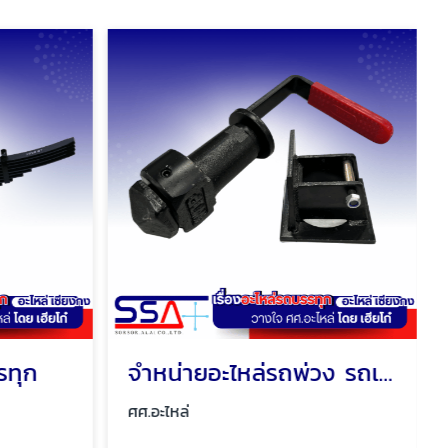
รทุก
จำหน่ายอะไหล่รถพ่วง รถเทรเลอร์
ศศ.อะไหล่