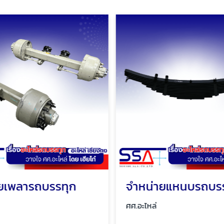
ยเพลารถบรรทุก
จำหน่ายแหนบรถบร
ศศ.อะไหล่