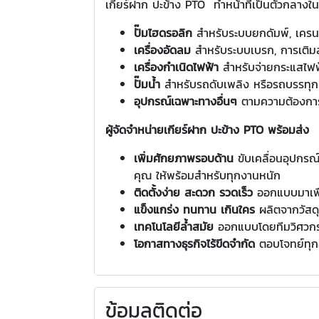
เกียร์ฝาก ปะข้าง PTO ทำหน้าที่เป็นตัวกลาง
ปั๊มไฮดรอลิก
สำหรับระบบยกดัมพ์, เครน,
เครื่องอัดลม
สำหรับระบบเบรก, การเติมล
เครื่องกำเนิดไฟฟ้า
สำหรับจ่ายกระแสไฟฟ
ปั๊มน้ำ
สำหรับรถดับเพลิง หรือรถบรรทุก
อุปกรณ์เฉพาะทางอื่นๆ
ตามความต้องการ
ผู้จัดจำหน่ายเกียร์ฝาก ปะข้าง PTO พร้อมส่ง
เพิ่มศักยภาพรอบด้าน
ขับเคลื่อนอุปกร
คุณ ให้พร้อมสำหรับทุกงานหนัก
ติดตั้งง่าย สะดวก รวดเร็ว
ออกแบบมาเพื่
แข็งแกร่ง ทนทาน เกินใคร
ผลิตจากวัสด
เทคโนโลยีล้ำสมัย
ออกแบบโดยทีมวิศวกรผ
โอกาสทางธุรกิจไร้ขีดจำกัด
ตอบโจทย์ทุก
ข้อมูลติดต่อ