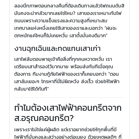
ลองนึกภาพตอนกลางคืนที่ต้องเดินทางแล้วไฟถนนดับสิ
มันคงจะน่ากลัวมากเลยใช่ไหม? เสาของเราเหมาะกับไฟ
ถนนเพราะความแข็งแรงและความสูงที่เหมาะสม
เทศบาลแห่งหนึ่งเคยใช้เสาของเราและบอกว่า "ฝนจะ
ตกหนักแค่ไหนก็ไม่เคยหวั่น เสาตั้งมั่นคงดีมาก"
งานฉุกเฉินและทดแทนเสาเก่า
เสาไฟล้มตอนพายุเข้าคือสิ่งที่ทุกคนหวาดหวั่น เรา
เตรียมเสาสำรองไว้มากมาย พร้อมส่งทันทีเมื่อคุณ
ต้องการ ทีมงานกู้ภัยไฟฟ้าของเราก็เคยบอกว่า "ตอน
เสาล้มเยอะๆ โทรหาที่นี่ไม่ผิดหวัง ส่งเร็ว ช่วยให้ไฟฟ้า
กลับมาใช้ได้ทันที"
ทำไมต้องเสาไฟฟ้าคอนกรีตจาก
ส.อรุณคอนกรีต?
เพราะเราไม่ใช่แค่ผู้ผลิต แต่เราอยากช่วยให้ทุกพื้นที่มี
ไฟฟ้าที่มั่นคงและสว่างอย่างต่อเนยง ด้วยเหตุผลดีๆ ที่