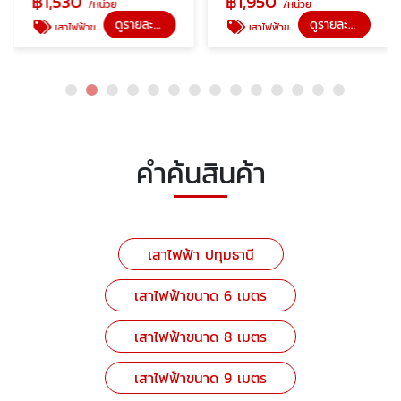
฿
1,530
฿
1,950
/หน่วย
/หน่วย
ดูรายละเอียด
ดูรายละเอียด
เสาไฟฟ้าขนาด 8 เมตร
เสาไฟฟ้าขนาด 9 เมตร
คำค้นสินค้า
เสาไฟฟ้า ปทุมธานี
เสาไฟฟ้าขนาด 6 เมตร
เสาไฟฟ้าขนาด 8 เมตร
เสาไฟฟ้าขนาด 9 เมตร