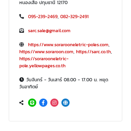
หนองเสือ ปทุมธานี 12170
095-239-2469
,
082-329-2491
sarc.sale@gmail.com
https://www.sorarooneletric-poles.com
,
https://www.soraroon.com
,
https://sarc.co.th
,
https://sorarooneletric-
pole.yellowpages.co.th
วันจันทร์ - วันเสาร์ 08.00 - 17.00 น. หยุด
วันอาทิตย์