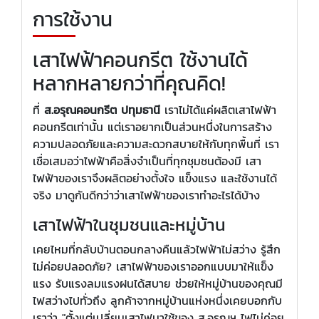
การใช้งาน
เสาไฟฟ้าคอนกรีต ใช้งานได้
หลากหลายกว่าที่คุณคิด!
ที่
ส.อรุณคอนกรีต ปทุมธานี
เราไม่ได้แค่ผลิตเสาไฟฟ้า
คอนกรีตเท่านั้น แต่เราอยากเป็นส่วนหนึ่งในการสร้าง
ความปลอดภัยและความสะดวกสบายให้กับทุกพื้นที่ เรา
เชื่อเสมอว่าไฟฟ้าคือสิ่งจำเป็นที่ทุกชุมชนต้องมี เสา
ไฟฟ้าของเราจึงผลิตอย่างตั้งใจ แข็งแรง และใช้งานได้
จริง มาดูกันดีกว่าว่าเสาไฟฟ้าของเราทำอะไรได้บ้าง
เสาไฟฟ้าในชุมชนและหมู่บ้าน
เคยไหมที่กลับบ้านตอนกลางคืนแล้วไฟฟ้าไม่สว่าง รู้สึก
ไม่ค่อยปลอดภัย? เสาไฟฟ้าของเราออกแบบมาให้แข็ง
แรง รับแรงลมแรงฝนได้สบาย ช่วยให้หมู่บ้านของคุณมี
ไฟสว่างไปทั่วถึง ลูกค้าจากหมู่บ้านแห่งหนึ่งเคยบอกกับ
เราว่า "ตั้งแต่เปลี่ยนเสาไฟมาใช้ของ ส.อรุณฯ ไฟไม่ค่อย