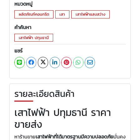
หมวดหมู่
ผลิตภัณฑ์คอนกรีต
เสา
เสาไฟฟ้าแสงสว่าง
คำค้นหา
เสาไฟฟ้า ปทุมธานี
แชร์
รายละเอียดสินค้า
เสาไฟฟ้า ปทุมธานี ราคา
ขายส่ง
หาร้านขาย
เสาไฟฟ้าที่ได้มาตรฐานมีความปลอดภัย
มั่นคง