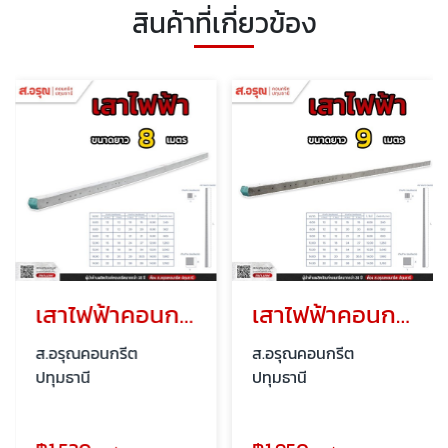
สินค้าที่เกี่ยวข้อง
เสาไฟฟ้าคอนกรีตอัดแรงยาว 8 เมตร ราคาโรงงาน
เสาไฟฟ้าคอนกรีต ขนาด 9 เมตร มาตรฐานการไฟฟ้าส่วนภูมิภาค
ส.อรุณคอนกรีต
ส.อรุณคอนกรีต
ปทุมธานี
ปทุมธานี