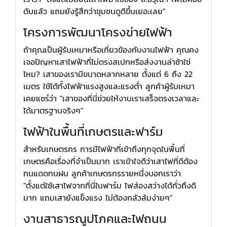
ดับแล้ว แถมยังรู้สึกว่าชุมชนดูดีขึ้นเยอะเลย"
โครงการพัฒนาโครงข่ายไฟฟ้า
ถ้าคุณเป็นผู้รับเหมาหรือเกี่ยวข้องกับงานไฟฟ้า คุณคง
เจอปัญหาเสาไฟฟ้าที่ไม่ตรงสเปกหรือส่งงานล่าช้าใช่
ไหม? เสาของเรามีขนาดหลากหลาย ตั้งแต่ 6 ถึง 22
เมตร ใช้ได้ทั้งไฟฟ้าแรงสูงและแรงต่ำ ลูกค้าผู้รับเหมา
เคยแชร์ว่า "เสาของที่นี่ช่วยให้งานเราเสร็จตรงเวลาและ
ได้มาตรฐานจริงๆ"
ไฟฟ้าในพื้นที่เกษตรและฟาร์ม
สำหรับเกษตรกร การมีไฟฟ้าที่เข้าถึงทุกจุดในพื้นที่
เกษตรคือเรื่องที่จำเป็นมาก เราเข้าใจดีว่าเสาไฟที่ดีต้อง
ทนแดดทนฝน ลูกค้าเกษตรกรรายหนึ่งบอกเราว่า
"ตั้งแต่ใช้เสาไฟจากที่นี่ในฟาร์ม ไฟส่องสว่างได้ทั่วถึงดี
มาก แถมเสายังแข็งแรง ไม่ต้องกลัวล้มง่ายๆ"
งานสาธารณูปโภคและไฟถนน