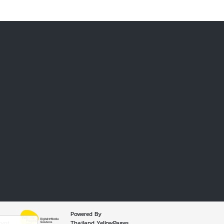
Powered By
rypt
Thailand YellowPages