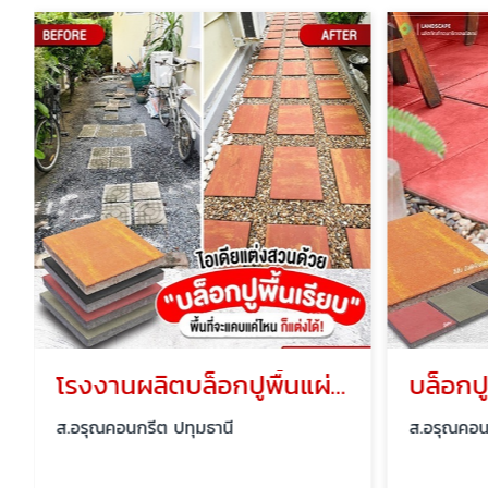
โรงงานผลิตบล็อกปูพื้นแผ่นเรียบ ขนาด 4 ซม.
ส.อรุณคอนกรีต ปทุมธานี
ส.อรุณคอน