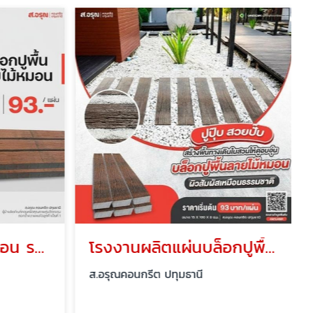
บล็อกปูพื้นลายไม้หมอน ราคาถูก
โรงงานผลิตแผ่นบล็อกปูพื้นลายไม้หมอนใช้แต่งสวน
ส.อรุณคอนกรีต ปทุมธานี