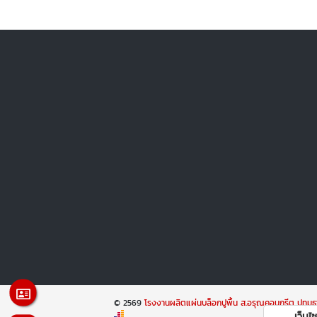
© 2569
โรงงานผลิตแผ่นบล็อกปูพื้น ส.อรุณคอนกรีต ปทุมธ
เว็บไซต