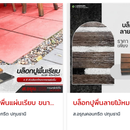
บล็อกปูพื้นแผ่นเรียบ ขนาด 4 ซม. ราคาขายส่ง
กรีต ปทุมธานี
ส.อรุณคอนกรีต ปทุมธานี