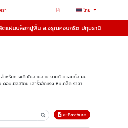
อเรา
ไทย
ิตแผ่นบล็อกปูพื้น ส.อรุณคอนกรีต ปทุมธานี
วน สำหรับทางเดินในสวนสวย งานด้านแลนด์สเคป
หิน คอบเบิลสโตน เสารั้วอัดแรง หินเกล็ด ราคา
e-Brochure