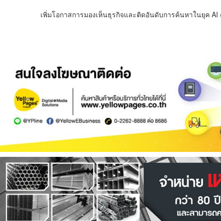
เพิ่มโอกาสการมองเห็นธุรกิจและติดอันดับการค้นหาในยุค AI ด้