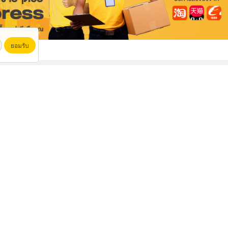
ยอมรับ
นวัตกรรมบรรจุภัณฑ์ Epe Foam
โรงงานผลิตโฟมกันกระแทก