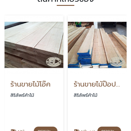
้านขายไม้โอ๊ค
ร้านขายไม้ป๊อปปล้า
ิลัพธ์ค้าไม้
สิริลัพธ์ค้าไม้
สิริล