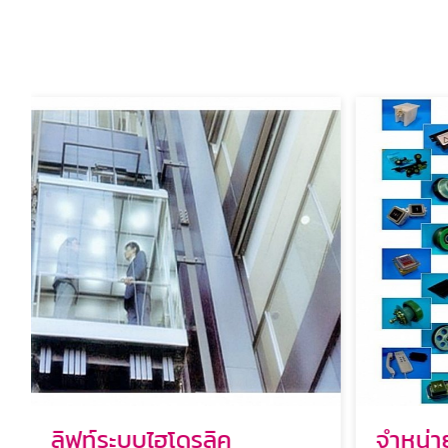
ลิฟท์ระบบไฮโดรลิค
จำหน่าย