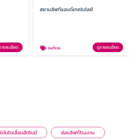
สยามลิฟท์แอนด์เทคโนโลยี
รายละเอียด
ดูรายละเอียด
ลิฟต์์โกโย
่บันไดเลื่อนอัตโนมั
ซ่อมลิฟท์โรงงาน