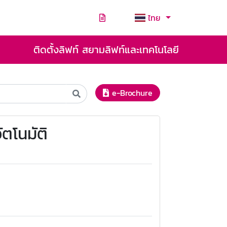
ไทย
ติดตั้งลิฟท์ สยามลิฟท์และเทคโนโลยี
e-Brochure
ัตโนมัติ