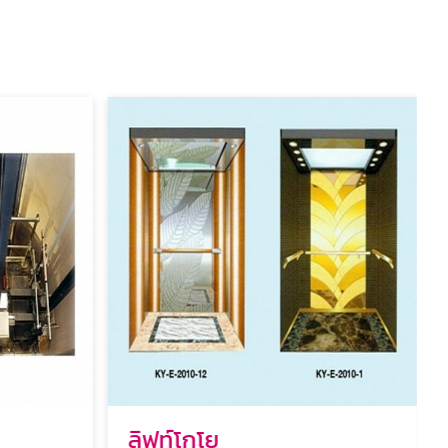
ลิฟท์โกโย