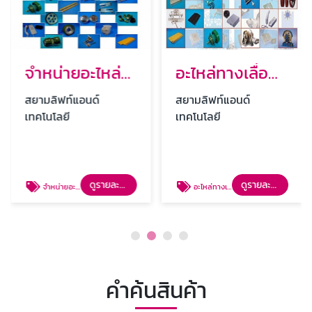
จำหน่ายอะไหล่ลิฟท์
อะไหล่ทางเลื่อนและบันไดเลื่อนอัตโนมัติ
สยามลิฟท์แอนด์
สยามลิฟท์แอนด์
เทคโนโลยี
เทคโนโลยี
ดูรายละเอียด
ดูรายละเอียด
จำหน่ายอะไหล่ลิฟท์
อะไหล่ทางเลื่อนอัตโนมัติและอะไหล่บันไดเลื่อนอัตโนมั
คำค้นสินค้า