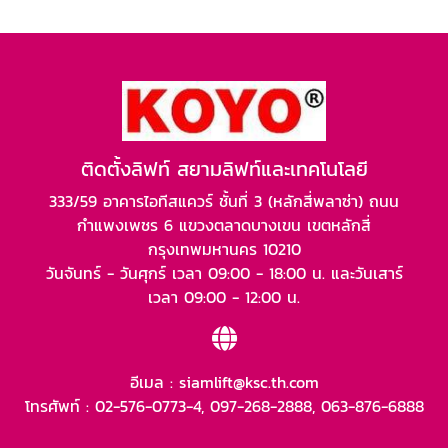
ติดตั้งลิฟท์ สยามลิฟท์และเทคโนโลยี
333/59 อาคารไอทีสแควร์ ชั้นที่ 3 (หลักสี่พลาซ่า) ถนน
กำแพงเพชร 6 แขวงตลาดบางเขน เขตหลักสี่
กรุงเทพมหานคร 10210
วันจันทร์ - วันศุกร์ เวลา 09:00 - 18:00 น. และวันเสาร์
เวลา 09:00 - 12:00 น.
อีเมล :
siamlift@ksc.th.com
โทรศัพท์ :
02-576-0773-4
,
097-268-2888
,
063-876-6888