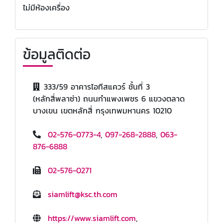
ไม่มีห้องเครื่อง
ข้อมูลติดต่อ
333/59 อาคารไอทีสแควร์ ชั้นที่ 3
(หลักสี่พลาซ่า) ถนนกำแพงเพชร 6 แขวงตลาด
บางเขน เขตหลักสี่ กรุงเทพมหานคร 10210
02-576-0773-4
,
097-268-2888
,
063-
876-6888
02-576-0271
siamlift@ksc.th.com
https://www.siamlift.com
,