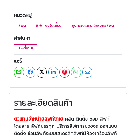
หมวดหมู่
ลิฟต์
ลิฟต์ บันไดเลื่อน
อุปกรณ์และอะไหล่ซ่อมลิฟต์
คำค้นหา
ลิฟต์์โกโย
แชร์
รายละเอียดสินค้า
ตัวแทนจำหน่ายลิฟท์โกโย
ผลิต ติดตั้ง ซ่อม ลิฟท์
โดยสาร ลิฟท์บรรทุก บริการลิฟท์ครบวงจร ออกแบบ
ติดตั้ง ซ่อมลิฟท์ระบบไฮโดรลิคลิฟท์มีห้องเครื่องลิฟท์