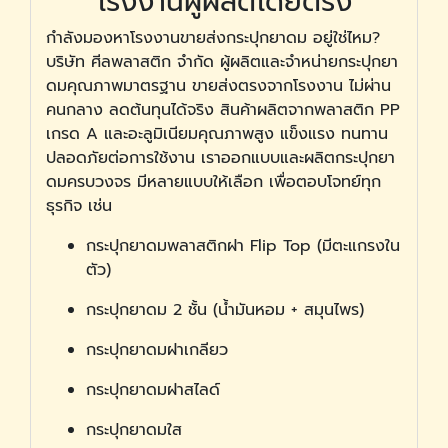
โรงงานผู้ผลิตโดยตรง
กำลังมองหาโรงงานขายส่งกระปุกยาดม อยู่ใช่ไหม?
บริษัท ศีลพลาสติก จำกัด ผู้ผลิตและจำหน่ายกระปุกยา
ดมคุณภาพมาตรฐาน ขายส่งตรงจากโรงงาน ไม่ผ่าน
คนกลาง ลดต้นทุนได้จริง สินค้าผลิตจากพลาสติก PP
เกรด A และอะลูมิเนียมคุณภาพสูง แข็งแรง ทนทาน
ปลอดภัยต่อการใช้งาน เราออกแบบและผลิตกระปุกยา
ดมครบวงจร มีหลายแบบให้เลือก เพื่อตอบโจทย์ทุก
ธุรกิจ เช่น
กระปุกยาดมพลาสติกฝา Flip Top (มีตะแกรงใน
ตัว)
กระปุกยาดม 2 ชั้น (น้ำมันหอม + สมุนไพร)
กระปุกยาดมฝาเกลียว
กระปุกยาดมฝาสไลด์
กระปุกยาดมใส