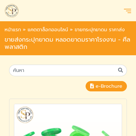
หน้าแรก
»
แคตตาล็อกออนไลน์
»
ขายกระปุกยาดม ราคาส่ง
ขายส่งกระปุกยาดม หลอดยาดมราคาโรงงาน - ศีล
พลาสติก
e-Brochure