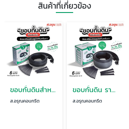
สินค้าที่เกี่ยวข้อง
ขอบกั้นดินสำหรับจัดสวน ยาว 6 เมตร สูง 5 ซม
ขอบกั้นดิน ราคาขายส่ง ยาว6เมตร-สูง11.5ซม
ส.อรุณคอนกรีต
ส.อรุณคอนกรีต