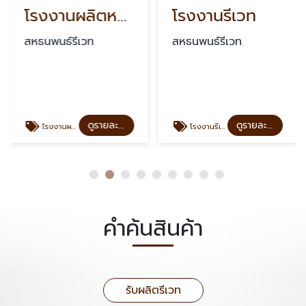
โรงงานผลิตหมุดย้ำรีเวท
โรงงานรีเวท
สหธนพนธ์รีเวท
สหธนพนธ์รีเวท
ดูรายละเอียด
ดูรายละเอียด
โรงงานผลิตหมุดย้ำรีเวท
โรงงานรีเวท
คำค้นสินค้า
รับผลิตรีเวท