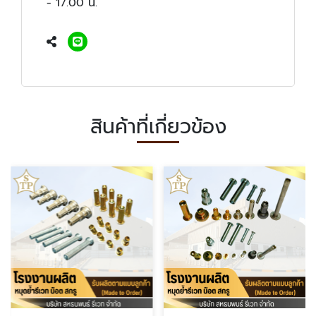
- 17.00 น.
สินค้าที่เกี่ยวข้อง