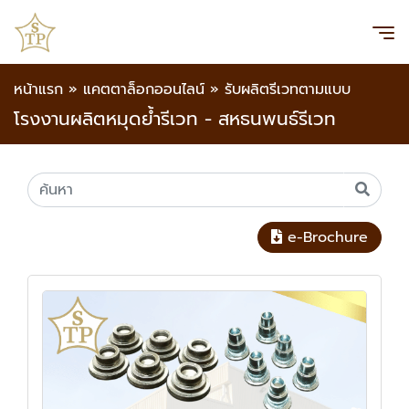
หน้าแรก
»
แคตตาล็อกออนไลน์
»
รับผลิตรีเวทตามแบบ
โรงงานผลิตหมุดย้ำรีเวท - สหธนพนธ์รีเวท
e-Brochure