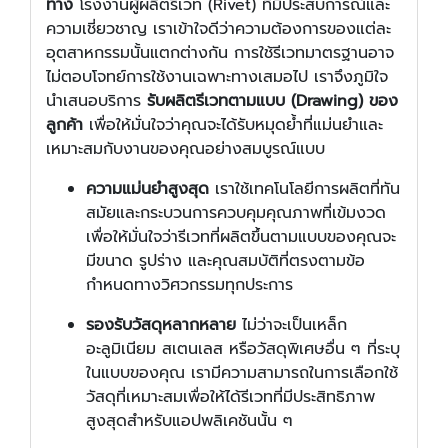
ทาง
โรงงานผู้ผลิตรีเวท (Rivet) ที่มีประสบการณ์และ
ความเชี่ยวชาญ เราเข้าใจดีว่าความต้องการของแต่ละ
อุตสาหกรรมนั้นแตกต่างกัน การใช้รีเวทมาตรฐานอาจ
ไม่ตอบโจทย์การใช้งานเฉพาะทางเสมอไป เราจึงภูมิใจ
นำเสนอบริการ
รับผลิตรีเวทตามแบบ (Drawing) ของ
ลูกค้า
เพื่อให้มั่นใจว่าคุณจะได้รับหมุดย้ำที่แม่นยำและ
เหมาะสมกับงานของคุณอย่างสมบูรณ์แบบ
ความแม่นยำสูงสุด
เราใช้เทคโนโลยีการผลิตที่ทัน
สมัยและกระบวนการควบคุมคุณภาพที่เข้มงวด
เพื่อให้มั่นใจว่ารีเวทที่ผลิตขึ้นตามแบบของคุณจะ
มีขนาด รูปร่าง และคุณสมบัติที่ตรงตามข้อ
กำหนดทางวิศวกรรมทุกประการ
รองรับวัสดุหลากหลาย
ไม่ว่าจะเป็นเหล็ก
อะลูมิเนียม สเตนเลส หรือวัสดุพิเศษอื่น ๆ ที่ระบุ
ในแบบของคุณ เรามีความสามารถในการเลือกใช้
วัสดุที่เหมาะสมเพื่อให้ได้รีเวทที่มีประสิทธิภาพ
สูงสุดสำหรับแอปพลิเคชันนั้น ๆ