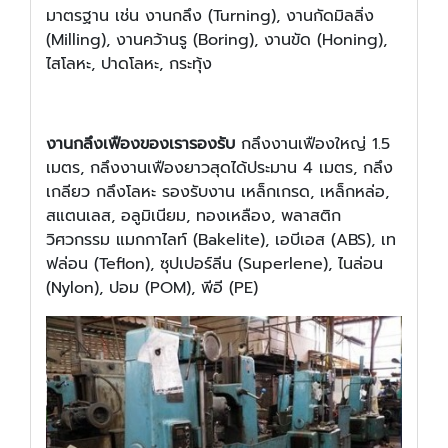
มาตรฐาน เช่น งานกลึง (Turning), งานกัดมิลลิ่ง
(Milling), งานคว้านรู (Boring), งานขัด (Honing),
ไสโลหะ, ปาดโลหะ, กระทุ้ง
งานกลึงเฟืองของเรารองรับ
กลึงงานเฟืองใหญ่ 1.5
เมตร, กลึงงานเฟืองยาวสุดได้ประมาน 4 เมตร, กลึง
เกลียว กลึงโลหะ รองรับงาน เหล็กเกรด, เหล็กหล่อ,
สแตนเลส, อลูมิเนียม, ทองเหลือง, พลาสติก
วิศวกรรม แมกกาไลท์ (Bakelite), เอบีเอส (ABS), เท
ฟล่อน (Teflon), ซุปเปอร์ลีน (Superlene), ไนล่อน
(Nylon), ปอม (POM), พีอี (PE)