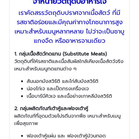
จำหน่ายวัตถุดิบอาหารเจ
เราคัดสรรวัตถุดิบปราศจากเนื้อสัตว์ ที่มี
รสชาติอร่อยและมีคุณค่าทางโภชนาการสูง
เหมาะสำหรับเมนูหลากหลาย ไม่ว่าจะเป็นชาบู
แกงจืด หรืออาหารจานเดียว
1. กลุ่มเนื้อสัตว์ทดแทน (Substitute Meats)
วัตถุดิบที่ให้รสชาติและเนื้อสัมผัสใกล้เคียงเนื้อสัตว์จริง
เหมาะสำหรับเมนูทดแทนต่าง ๆ
สันนอกมังสวิรัติ และไก่สับมังสวิรัติ
น่องไก่เจ และเป็ดทรงเครื่องเจ
เนื้อบาร์บีคิวเจ และเนื้อย่างเกาหลีมังสวิรัติ
2. กลุ่มผลิตภัณฑ์เต้าหู้และฟองเต้าหู้
ผลิตภัณฑ์ที่อุดมด้วยโปรตีนจากพืช เหมาะสำหรับเมนู
เพื่อสุขภาพ
ฟองเต้าหู้แผ่น และ ฟองเต้าหู้ม้วนทอด