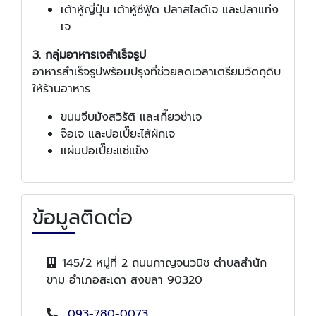
เต้าหู้ญี่ปุ่น เต้าหู้ซีฟู้ด ปลาสไลด์เจ และปลาแท่ง
เจ
3. กลุ่มอาหารเจสำเร็จรูป
อาหารสำเร็จรูปพร้อมปรุงที่ช่วยลดเวลาเตรียมวัตถุดิบ
ให้ร้านอาหาร
ขนมจีบมังสวิรัติ และเกี๊ยวซ่าเจ
จ๊อเจ และปอเปี๊ยะไส้ผักเจ
แผ่นปอเปี๊ยะแช่แข็ง
ข้อมูลติดต่อ
145/2 หมู่ที่ 2 ถนนกาญจนวนิช ตำบลสำนัก
ขาม อำเภอสะเดา สงขลา 90320
093-780-0073