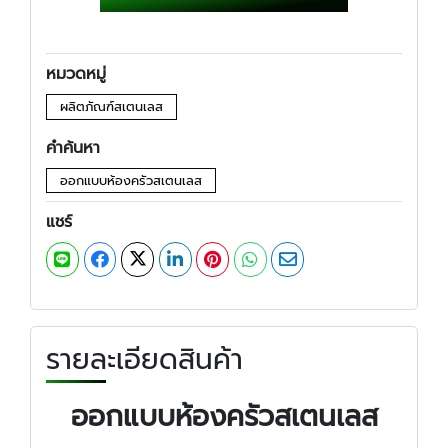
หมวดหมู่
ผลิตภัณฑ์สเตนเลส
คำค้นหา
ออกแบบห้องครัวสเตนเลส
แชร์
รายละเอียดสินค้า
ออกแบบห้องครัวสเตนเลส