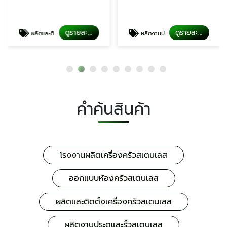
ดูรายละเอียด
ดูรายละเอียด
ผลิตและติดตั้งเครื่องครัวสเตนเลส
ผลิตงานประตูและรั้วสเตนเลส
คำค้นสินค้า
โรงงานผลิตเครื่องครัวสเตนเลส
ออกแบบห้องครัวสเตนเลส
ผลิตและติดตั้งเครื่องครัวสเตนเลส
ผลิตงานประตูและรั้วสเตนเลส