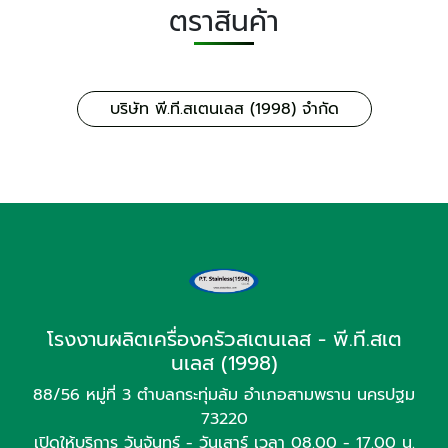
ตราสินค้า
บริษัท พี.ที.สเตนเลส (1998) จำกัด
โรงงานผลิตเครื่องครัวสเตนเลส - พี.ที.สเต
นเลส (1998)
88/56 หมู่ที่ 3 ตำบลกระทุ่มล้ม อำเภอสามพราน นครปฐม
73220
เปิดให้บริการ วันจันทร์ - วันเสาร์ เวลา 08.00 - 17.00 น.