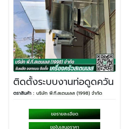
ติดตั้งระบบงานท่อดูดควัน
ตราสินค้า :
บริษัท พี.ที.สเตนเลส (1998) จำกัด
ขอรายละเอียด
ขอใบเสนอราคา