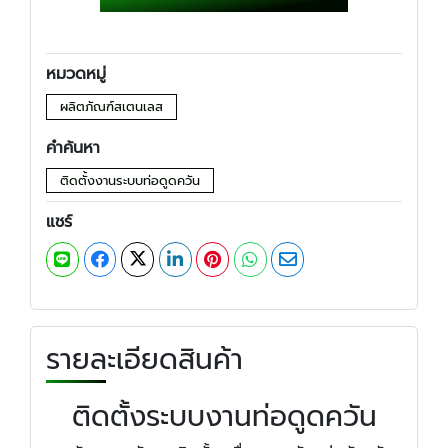
หมวดหมู่
ผลิตภัณฑ์สเตนเลส
คำค้นหา
ติดตั้งงานระบบท่อดูดควัน
แชร์
รายละเอียดสินค้า
ติดตั้งระบบงานท่อดูดควัน