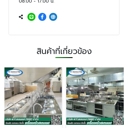
08.00 - 17.00 น.
สินค้าที่เกี่ยวข้อง