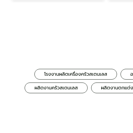
โรงงานผลิตเครื่องครัวสเตนเลส
อ
ผลิตงานครัวสเตนเลส
ผลิตงานตกแต่