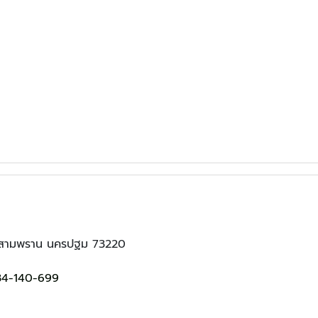
เภอสามพราน นครปฐม 73220
34-140-699