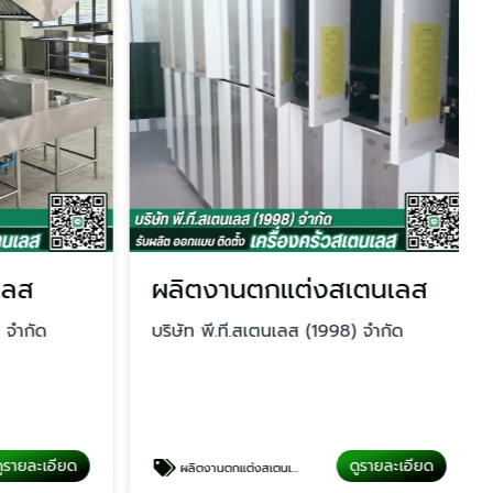
ลส
ผลิตงานตกแต่งสเตนเลส
จำกัด
บริษัท พี.ที.สเตนเลส (1998) จำกัด
รายละเอียด
ดูรายละเอียด
ผลิตงานตกแต่งสเตนเลส