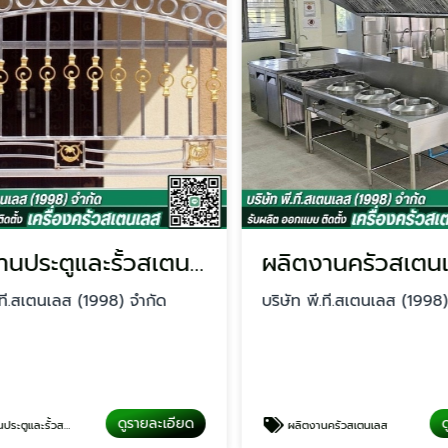
ผลิตงานประตูและรั้วสเตนเลส
ผลิตงานครัวสเตนเ
ที.สเตนเลส (1998) จำกัด
บริษัท พี.ที.สเตนเลส (1998) 
ดูรายละเอียด
ดู
และรั้วสเตนเลส
ผลิตงานครัวสเตนเลส