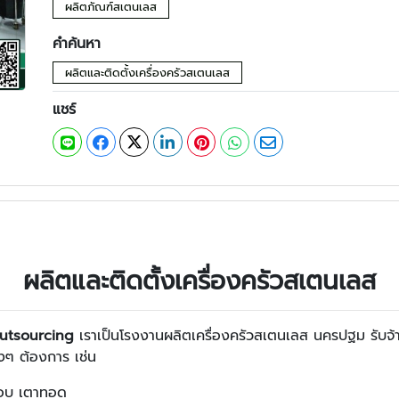
ผลิตภัณฑ์สเตนเลส
คำค้นหา
ผลิตและติดตั้งเครื่องครัวสเตนเลส
แชร์
ผลิตและติดตั้งเครื่องครัวสเตนเลส
utsourcing
เราเป็นโรงงานผลิตเครื่องครัวสเตนเลส นครปฐม รับจ
งๆ ต้องการ เช่น
ตาอบ เตาทอด