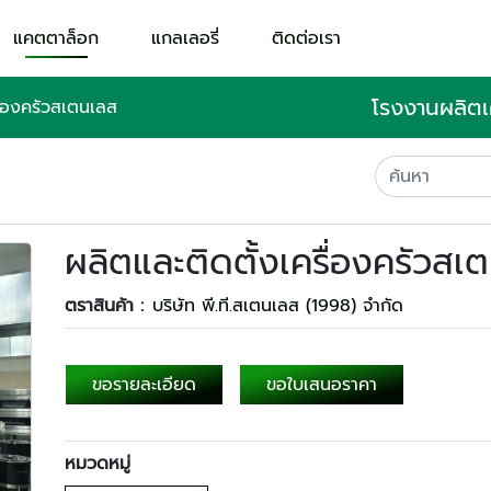
แคตตาล็อก
แกลเลอรี่
ติดต่อเรา
โรงงานผลิตเค
ื่องครัวสเตนเลส
ผลิตและติดตั้งเครื่องครัวสเ
ตราสินค้า :
บริษัท พี.ที.สเตนเลส (1998) จำกัด
ขอรายละเอียด
ขอใบเสนอราคา
หมวดหมู่