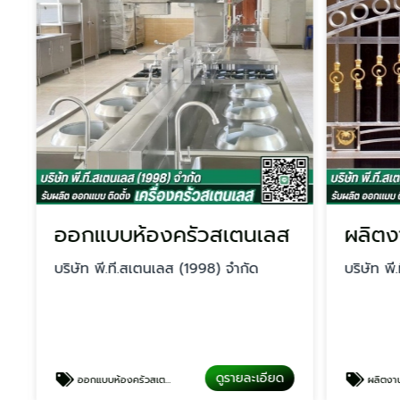
ออกแบบห้องครัวสเตนเลส
บริษัท พี.ที.สเตนเลส (1998) จำกัด
บริษัท พี.
ดูรายละเอียด
ออกแบบห้องครัวสเตนเลส
ผลิตงานประตู