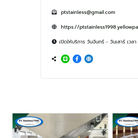
ptstainless@gmail.com
https://ptstainless1998.yellowp
เปิดให้บริการ วันจันทร์ - วันเสาร์ เว