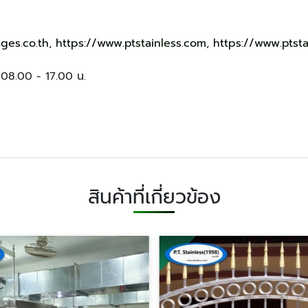
ages.co.th
,
https://www.ptstainless.com
,
https://www.ptst
ลา 08.00 - 17.00 น.
สินค้าที่เกี่ยวข้อง