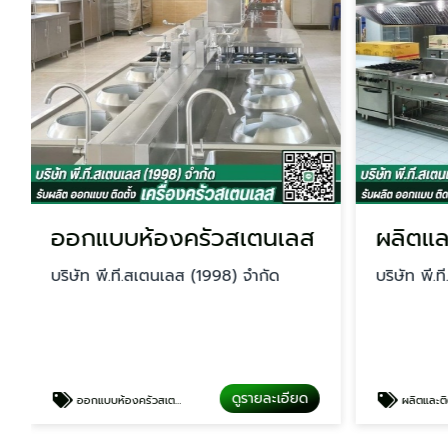
ออกแบบห้องครัวสเตนเลส
บริษัท พี.ที.สเตนเลส (1998) จำกัด
บริษัท พี.
ดูรายละเอียด
ออกแบบห้องครัวสเตนเลส
ผลิตและติดตั้งเค