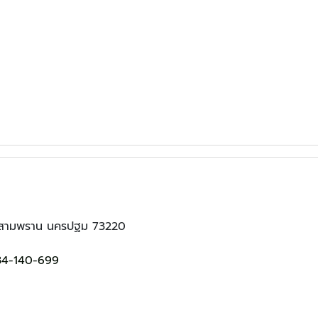
เภอสามพราน นครปฐม 73220
34-140-699