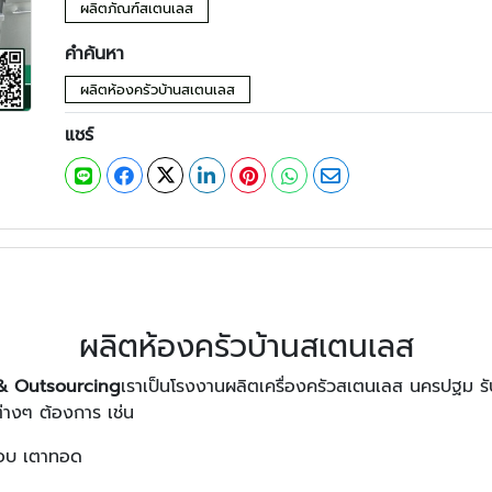
ผลิตภัณฑ์สเตนเลส
คำค้นหา
ผลิตห้องครัวบ้านสเตนเลส
แชร์
ผลิตห้องครัวบ้านสเตนเลส
& Outsourcing
เราเป็นโรงงานผลิตเครื่องครัวสเตนเลส นครปฐม ร
างๆ ต้องการ เช่น
ตาอบ เตาทอด