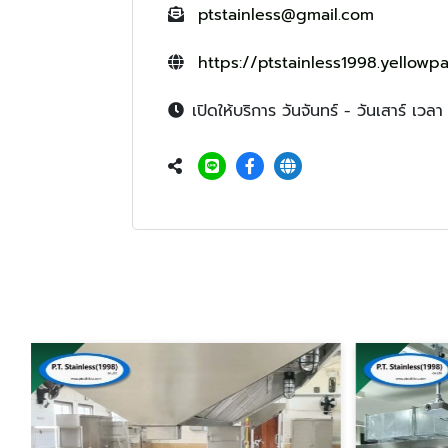
ptstainless@gmail.com
https://ptstainless1998.yellowp
เปิดให้บริการ วันจันทร์ - วันเสาร์ เว