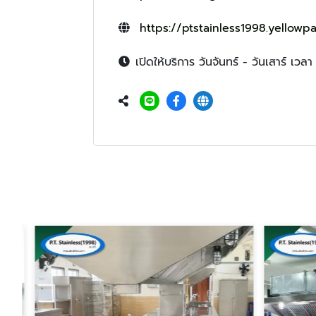
https://ptstainless1998.yellowp
เปิดให้บริการ วันจันทร์ - วันเสาร์ เว