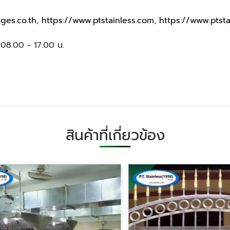
ages.co.th
,
https://www.ptstainless.com
,
https://www.ptst
ลา 08.00 - 17.00 น.
สินค้าที่เกี่ยวข้อง