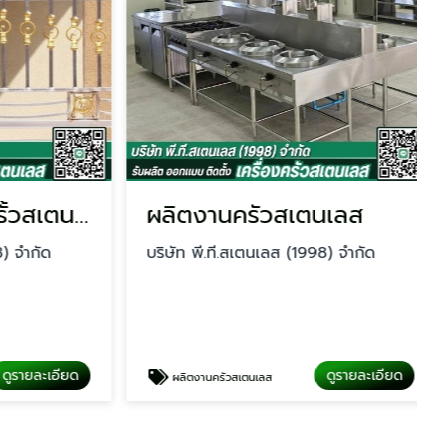
ผลิตงานประตูและรั้วสเตนเลส
ผลิตงานครัวสเตนเลส
จำกัด
บริษัท พี.ที.สเตนเลส (1998) จำกัด
รายละเอียด
ดูรายละเอียด
ผลิตงานครัวสเตนเลส