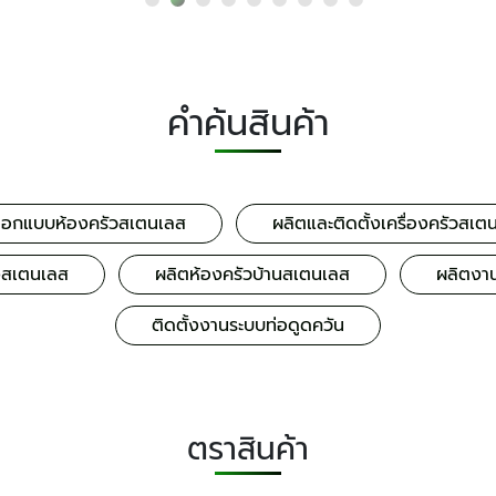
คำค้นสินค้า
อกแบบห้องครัวสเตนเลส
ผลิตและติดตั้งเครื่องครัวสเต
งสเตนเลส
ผลิตห้องครัวบ้านสเตนเลส
ผลิตงา
ติดตั้งงานระบบท่อดูดควัน
ตราสินค้า