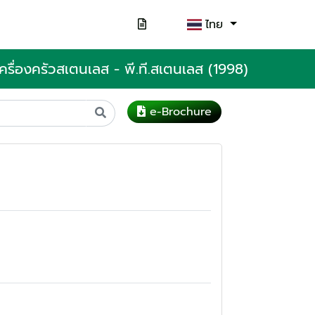
ไทย
รื่องครัวสเตนเลส - พี.ที.สเตนเลส (1998)
e-Brochure