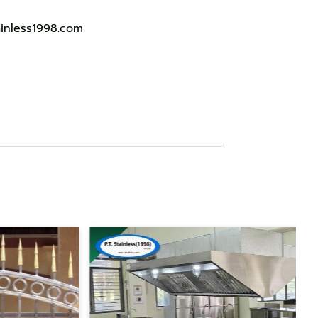
ainless1998.com