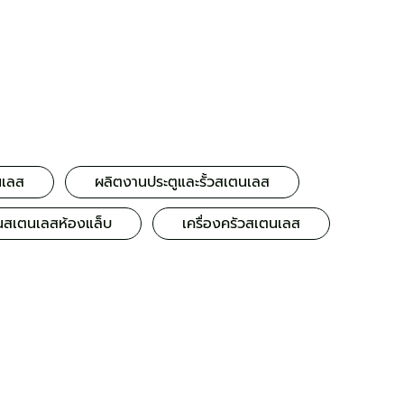
นเลส
ผลิตงานประตูและรั้วสเตนเลส
นสเตนเลสห้องแล็บ
เครื่องครัวสเตนเลส