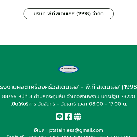
บริษัท พี.ที.สเตนเลส (1998) จำกัด
โรงงานผลิตเครื่องครัวสเตนเลส - พี.ที.สเตนเลส (1998
88/56 หมู่ที่ 3 ตำบลกระทุ่มล้ม อำเภอสามพราน นครปฐม 73220
เปิดให้บริการ วันจันทร์ - วันเสาร์ เวลา 08.00 - 17.00 น.
อีเมล :
ptstainless@gmail.com