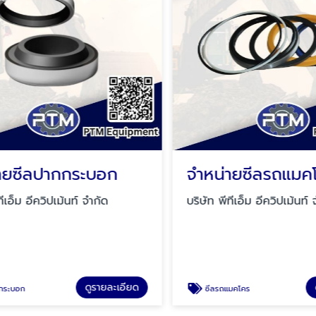
ายซีลปากกระบอก
จำหน่ายซีลรถแมค
ทีเอ็ม อีควิปเม้นท์ จำกัด
บริษัท พีทีเอ็ม อีควิปเม้นท์ 
ดูรายละเอียด
กระบอก
ซีลรถแมคโคร