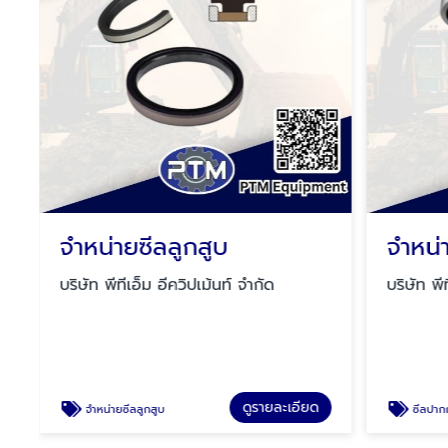
6600 ราคา
จำหน่ายซีลลูกสูบ
จำหน่
บริษัท พีทีเอ็ม อีควิปเม้นท์ จำกัด
บริษัท พี
ดูรายละเอียด
จำหน่ายซีลลูกสูบ
ซีลปาก