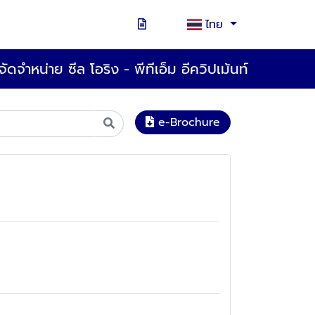
ไทย
ัดจำหน่าย ซีล โอริง - พีทีเอ็ม อีควิปเม้นท์
e-Brochure