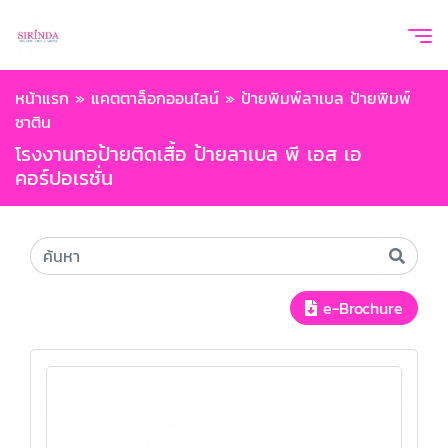
หน้าแรก
»
แคตตาล็อกออนไลน์
»
ป้ายพิมพ์ลาเบล ป้ายพิมพ์
ซาติน
โรงงานทอป้ายติดเสื้อ ป้ายลาเบล พี เอส เอ
คอร์ปอเรชั่น
e-Brochure