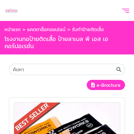
หน้าแรก
»
แคตตาล็อกออนไลน์
»
รับทำป้ายติดเสื้อ
โรงงานทอป้ายติดเสื้อ ป้ายลาเบล พี เอส เอ
คอร์ปอเรชั่น
e-Brochure