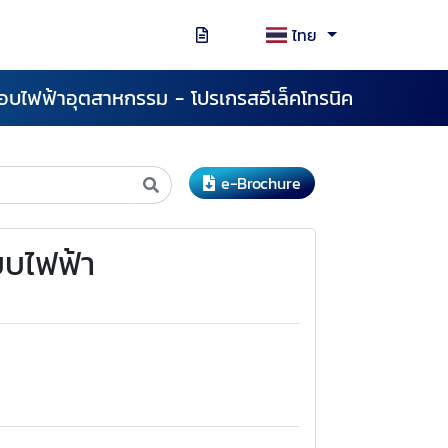
ไทย
ู้อบไฟฟ้าอุตสาหกรรม - โปรเกรสอีเล็คโทรนิค
e-Brochure
บบไฟฟ้า