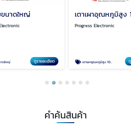
บขนาดใหญ่
lectronic
Progress Electronic
ดูรายละเอียด
ดู
าดใหญ่
เตาเผาอุณหภูมิสูง 1000 องศา
คำค้นสินค้า