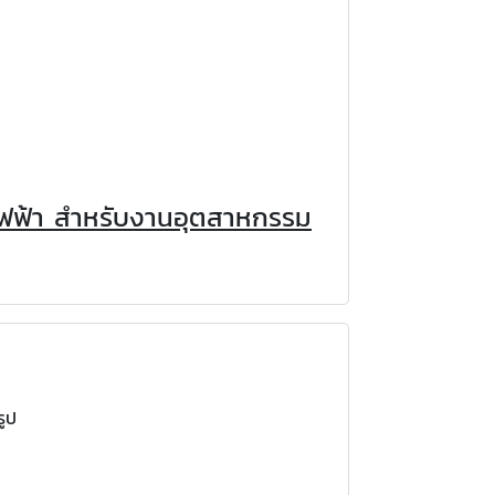
ฟฟ้า สำหรับงานอุตสาหกรรม
รูป