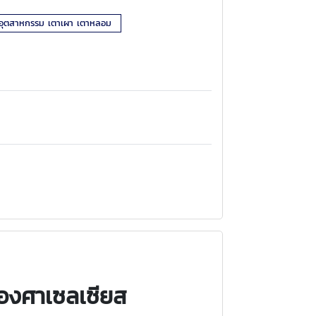
อุตสาหกรรม เตาเผา เตาหลอม
องศาเซลเซียส