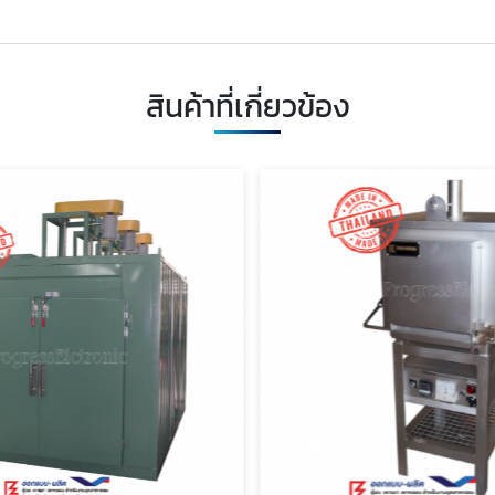
สินค้าที่เกี่ยวข้อง