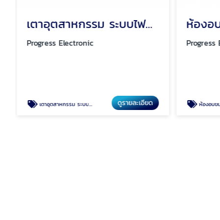
เตาอุตสาหกรรม ระบบไฟฟ้า Made to Order
ห้องอ
Progress Electronic
Progress E
ดูรายละเอียด
เตาอุตสาหกรรม ระบบไฟฟ้า
ห้องอบขน