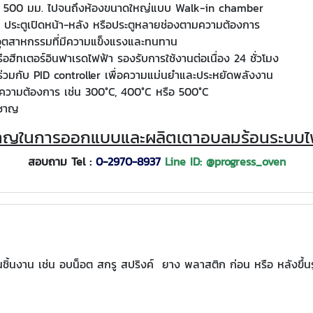
0 × 500 มม. ไปจนถึงห้องขนาดใหญ่แบบ Walk-in chamber
 ประตูเปิดหน้า-หลัง หรือประตูหลายช่องตามความต้องการ
อุตสาหกรรมที่มีความแข็งแรงและทนทาน
อฮีทเตอร์อินฟาเรดไฟฟ้า รองรับการใช้งานต่อเนื่อง 24 ชั่วโมง
ร่วมกับ PID controller เพื่อความแม่นยำและประหยัดพลังงาน
ามความต้องการ เช่น 300°C, 400°C หรือ 500°C
วชาญ
วชาญในการออกแบบและผลิตเตาอบลมร้อนระบบไ
สอบถาม Tel :
0-2970-8937
Line ID: @progress_oven
ิ้นงาน เช่น อบน็อต สกรู สปริงค์ ยาง พลาสติก ก่อน หรือ หลังขึ้น