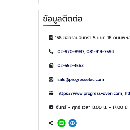
ข้อมูลติดต่อ
158 ซอยรามอินทรา 5 แยก 16 ถนนพหล
02-970-8937
,
081-919-7594
02-552-4563
sale@progresselec.com
https://www.progress-oven.com
,
ht
จันทร์ - ศุกร์ เวลา 8:00 น. - 17:00 น.