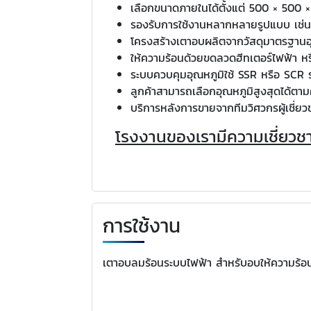
เลือกขนาดภายในได้ตั้งแต่ 500 × 50
รองรับการใช้งานหลากหลายรูปแบบ เช่น
โครงสร้างเตาอบผลิตจากวัสดุมาตรฐาน
ให้ความร้อนด้วยขดลวดฮีทเตอร์ไฟฟ้า หรื
ระบบควบคุมอุณหภูมิใช้ SSR หรือ SCR 
ลูกค้าสามารถเลือกอุณหภูมิสูงสุดได้ต
บริการหลังการขายจากทีมวิศวกรผู้เชี่ย
โรงงานของเรามีความเชี่ย
การใช้งาน
เตาอบลมร้อนระบบไฟฟ้า สำหรับอบให้ความร้อนช