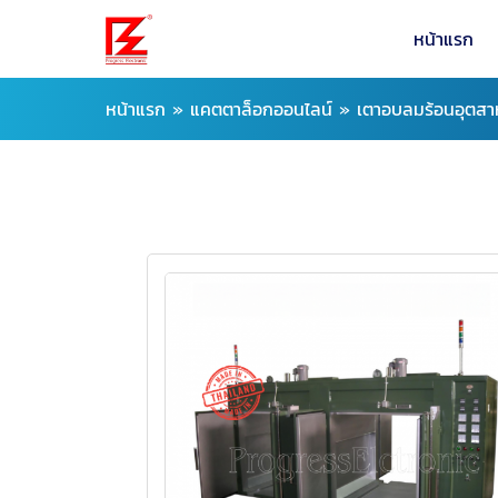
หน้าแรก
หน้าแรก
»
แคตตาล็อกออนไลน์
»
เตาอบลมร้อนอุตสา