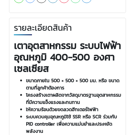
รายละเอียดสินค้า
เตาอุตสาหกรรม ระบบไฟฟ้า
อุณหภูมิ 400-500 องศา
เซลเซียส
ขนาดภายใน 500 × 500 × 500 มม. หรือ ขนาด
ตามที่ลูกค้าต้องการ
โครงสร้างเตาผลิตจากวัสดุมาตรฐานอุตสาหกรรม
ที่มีความแข็งแรงและทนทาน
ให้ความร้อนด้วยขดลวดฮีทเตอร์ไฟฟ้า
ระบบควบคุมอุณหภูมิใช้ SSR หรือ SCR ร่วมกับ
PID controller เพื่อความแม่นยำและประหยัด
พลังงาน