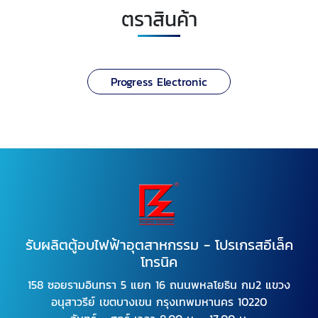
ตราสินค้า
Progress Electronic
รับผลิตตู้อบไฟฟ้าอุตสาหกรรม - โปรเกรสอีเล็ค
โทรนิค
158 ซอยรามอินทรา 5 แยก 16 ถนนพหลโยธิน กม2 แขวง
อนุสาวรีย์ เขตบางเขน กรุงเทพมหานคร 10220