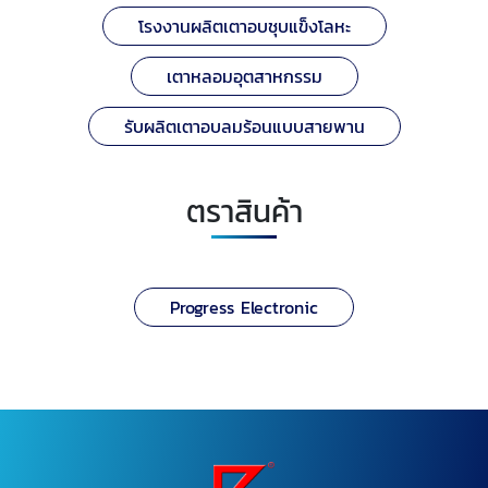
โรงงานผลิตเตาอบชุบแข็งโลหะ
เตาหลอมอุตสาหกรรม
รับผลิตเตาอบลมร้อนแบบสายพาน
ตราสินค้า
Progress Electronic