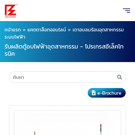
หน้าแรก
»
แคตตาล็อกออนไลน์
»
เตาอบลมร้อนอุตสาหกรรม
ระบบไฟฟ้า
รับผลิตตู้อบไฟฟ้าอุตสาหกรรม - โปรเกรสอีเล็คโท
รนิค
e-Brochure