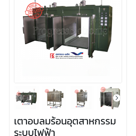
เตาอบลมร้อนอุตสาหกรรม
ระบบไฟฟ้า