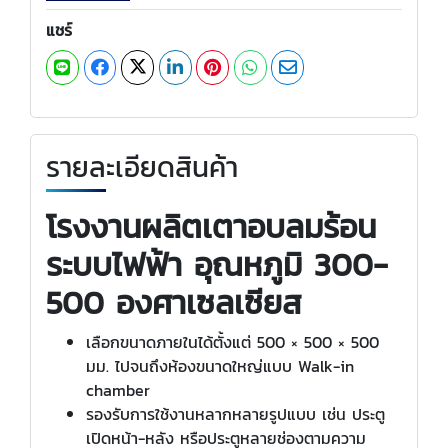
แชร์
รายละเอียดสินค้า
โรงงานผลิต
เตาอบลมร้อน
ระบบไฟฟ้า
อุณหภูมิ 300-
500 องศาเซลเซียส
เลือกขนาดภายในได้ตั้งแต่ 500 × 500 × 500
มม. ไปจนถึงห้องขนาดใหญ่แบบ Walk-in
chamber
รองรับการใช้งานหลากหลายรูปแบบ เช่น ประตู
เปิดหน้า-หลัง หรือประตูหลายช่องตามความ