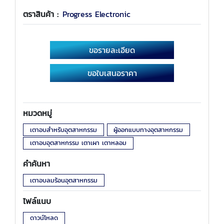
ตราสินค้า :
Progress Electronic
ขอรายละเอียด
ขอใบเสนอราคา
หมวดหมู่
เตาอบสำหรับอุตสาหกรรม
ผู้ออกแบบทางอุตสาหกรรม
เตาอบอุตสาหกรรม เตาเผา เตาหลอม
คำค้นหา
เตาอบลมร้อนอุตสาหกรรม
ไฟล์แนบ
ดาวน์โหลด