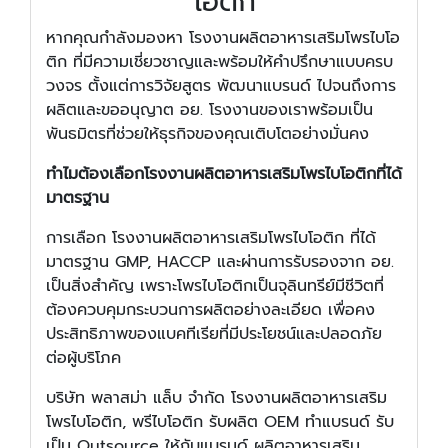
โอติก
หากคุณกำลังมองหา โรงงานผลิตอาหารเสริมโพรไบโอ
ติก ที่มีความเชี่ยวชาญและพร้อมให้คำปรึกษาแบบครบ
วงจร ตั้งแต่การวิจัยสูตร พัฒนาแบรนด์ ไปจนถึงการ
ผลิตและขออนุญาต อย. โรงงานของเราพร้อมเป็น
พันธมิตรที่ช่วยให้ธุรกิจของคุณเติบโตอย่างมั่นคง
ทำไมต้องเลือกโรงงานผลิตอาหารเสริมโพรไบโอติกที่ได้
มาตรฐาน
การเลือก โรงงานผลิตอาหารเสริมโพรไบโอติก ที่ได้
มาตรฐาน GMP, HACCP และผ่านการรับรองจาก อย.
เป็นสิ่งสำคัญ เพราะโพรไบโอติกเป็นจุลินทรีย์มีชีวิตที่
ต้องควบคุมกระบวนการผลิตอย่างละเอียด เพื่อคง
ประสิทธิภาพของแบคทีเรียที่มีประโยชน์และปลอดภัย
ต่อผู้บริโภค
บริษัท พลาสม่า แล็บ จำกัด โรงงานผลิตอาหารเสริม
โพรไบโอติก, พรีไบโอติก รับผลิต OEM ทำแบรนด์ รับ
เป็น Outsource ให้กับแบรนด์ ผลิตอาหารเสริม