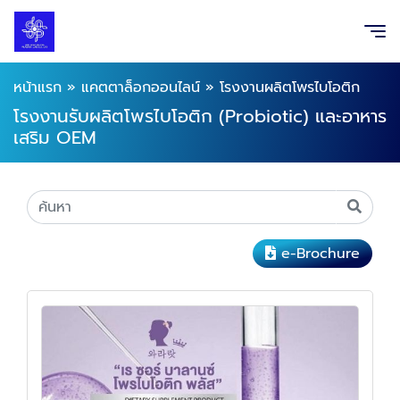
หน้าแรก
»
แคตตาล็อกออนไลน์
»
โรงงานผลิตโพรไบโอติก
โรงงานรับผลิตโพรไบโอติก (Probiotic) และอาหาร
เสริม OEM
e-Brochure