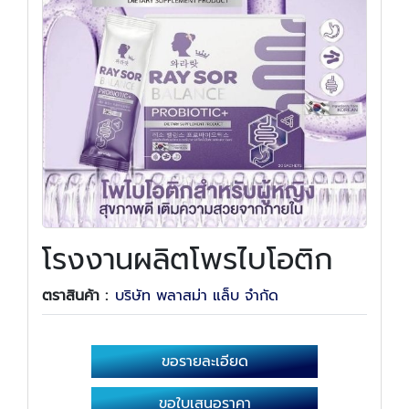
โรงงานผลิตโพรไบโอติก
ตราสินค้า :
บริษัท พลาสม่า แล็บ จำกัด
ขอรายละเอียด
ขอใบเสนอราคา