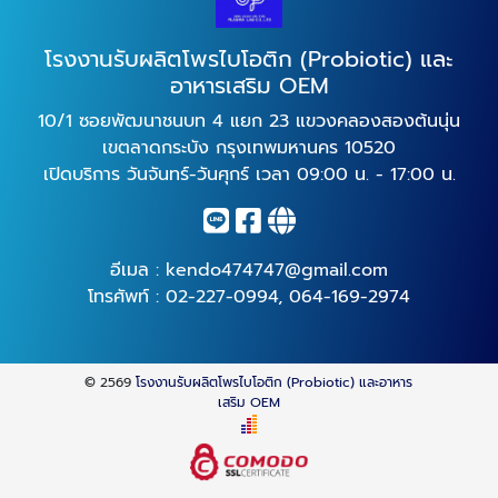
โรงงานรับผลิตโพรไบโอติก (Probiotic) และ
อาหารเสริม OEM
10/1 ซอยพัฒนาชนบท 4 แยก 23 แขวงคลองสองต้นนุ่น
เขตลาดกระบัง กรุงเทพมหานคร 10520
เปิดบริการ วันจันทร์-วันศุกร์ เวลา 09:00 น. - 17:00 น.
อีเมล :
kendo474747@gmail.com
โทรศัพท์ :
02-227-0994
,
064-169-2974
© 2569
โรงงานรับผลิตโพรไบโอติก (Probiotic) และอาหาร
เสริม OEM