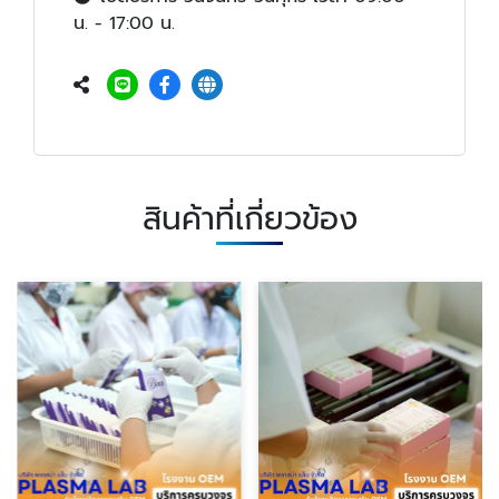
น. - 17:00 น.
สินค้าที่เกี่ยวข้อง