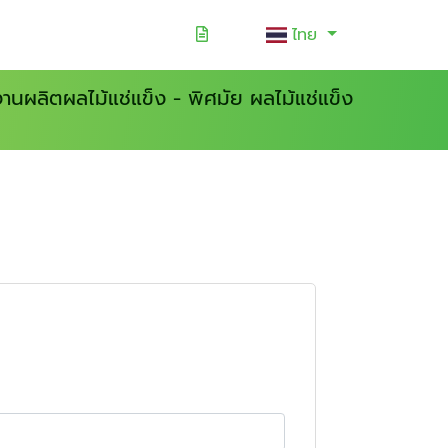
ไทย
านผลิตผลไม้แช่แข็ง - พิศมัย ผลไม้แช่แข็ง