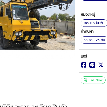
หมวดหมู่
เครนและปั้นจั่น
คำค้นหา
รถเครน 25 ตัน
แชร์
Call Now