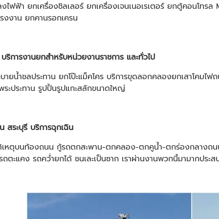
งไฟฟ้า ยกเครื่องชิลเลอร์ ยกเครื่องเจนเนอเรเตอร์ ยกตู้คอนโทร
กรโรงงาน ยกคานรอกเครน
า บริการงานยกสำหรับหน่วยงานราชการ และทั่วไป
ระบายน้ำชลประทาน ยกโป๊ะแม็คโคร บริการขุดลอกคลองยกเสาโคมไ
พระประทาน รูปปั้นรูปแกะสลักขนาดใหญ่
 สระบุรี บริการฉุกเฉิน
บัติเหตุบนท้องถนน กู้รถตกสะพาน-ตกคลอง-ตกคูน้ำ-ตกร่องกลางถนน
รถตะแคง รถคว่ำยกได้ ชนเละเป็นซาก เราผ่านงานพวกนี้มามากประสบ