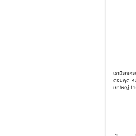
เรามีรถเคร
ดอนพุด หน
เขาใหญ่ โคร