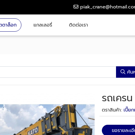
piak_crane@hotmail.c
ตตาล็อก
แกลเลอรี่
ติดต่อเรา
ค้น
รถเครน
ตราสินค้า:
เปี๊ย
ขอรายละเอ