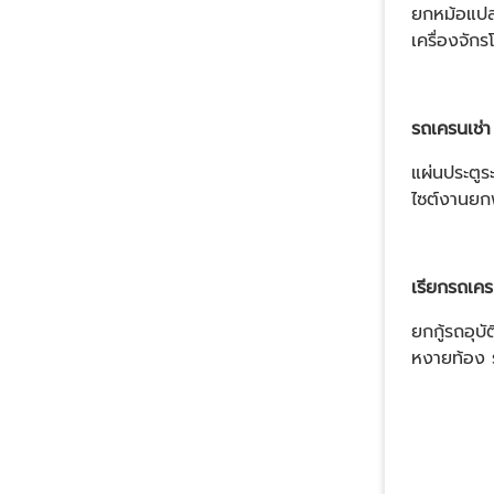
ยกหม้อแปล
เครื่องจั
รถเครนเช่
แผ่นประตู
ไซต์งานยก
เรียกรถเครน
ยกกู้รถอุ
หงายท้อง 