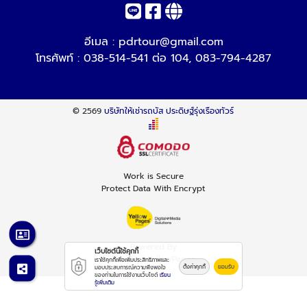
อีเมล :
pdrtour@gmail.com
โทรศัพท์ :
038-514-541 ต่อ 104
,
083-794-4287
© 2569
บริษัทให้เช่ารถบัส ประดิษฐ์รุ่งเรืองทัวร์
Work is Secure
Protect Data With Encrypt
Powered By
เว็บไซต์นี้ใช้คุกกี้
Thailand YellowPages
เราใช้คุกกี้เพื่อเพิ่มประสิทธิภาพและ
ตั้งค่าคุกกี้
ยอมรับ
มอบประสบการณ์ความพึงพอใจ
ของท่านในการใช้งานเว็บไซต์
เรียน
รู้เพิ่มเติม