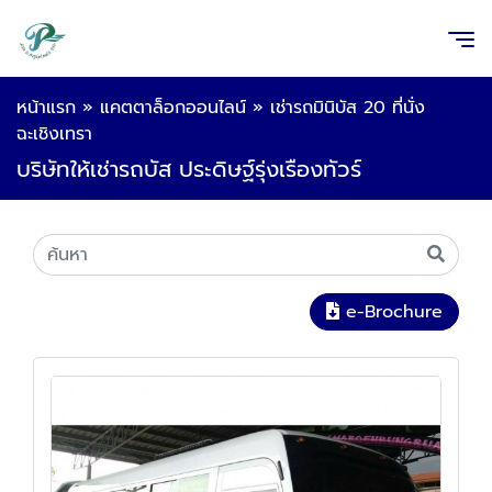
หน้าแรก
»
แคตตาล็อกออนไลน์
»
เช่ารถมินิบัส 20 ที่นั่ง
ฉะเชิงเทรา
บริษัทให้เช่ารถบัส ประดิษฐ์รุ่งเรืองทัวร์
e-Brochure