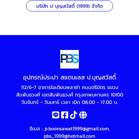
บริษัท ป บุญสวัสดิ์ (1999) จำกัด
อุปกรณ์ประปา สแตนเลส ป.บุญสวัสดิ์
112/6-7 อาคารโอเดียนพลาซ่า ถนนตรีมิตร แขวง
สัมพันธวงศ์ เขตสัมพันธวงศ์ กรุงเทพมหานคร 10100
วันจันทร์ - วันเสาร์ เวลา เปิด 08.00 - 17.00 น.
อีเมล :
p.boonsawat1999@gmail.com
,
pbs_1999@hotmail.com