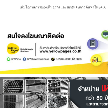
เพิ่มโอกาสการมองเห็นธุรกิจและติดอันดับการค้นหาในยุค AI ด้