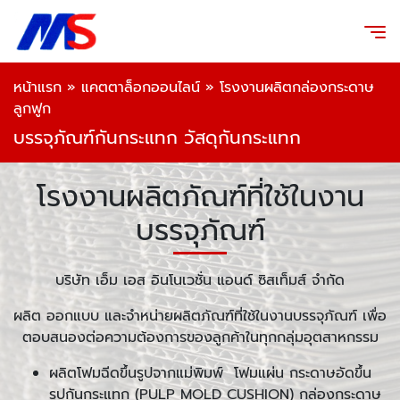
หน้าแรก
»
แคตตาล็อกออนไลน์
»
โรงงานผลิตกล่องกระดาษ
ลูกฟูก
บรรจุภัณฑ์กันกระแทก วัสดุกันกระแทก
โรงงานผลิตภัณฑ์ที่ใช้ในงาน
บรรจุภัณฑ์
บริษัท เอ็ม เอส อินโนเวชั่น แอนด์ ซิสเท็มส์ จำกัด
ผลิต ออกแบบ และจำหน่ายผลิตภัณฑ์ที่ใช้ในงานบรรจุภัณฑ์ เพื่อ
ตอบสนองต่อความต้องการของลูกค้าในทุกกลุ่มอุตสาหกรรม
ผลิตโฟมฉีดขึ้นรูปจากแม่พิมพ์ โฟมแผ่น กระดาษอัดขึ้น
รูปกันกระแทก (PULP MOLD CUSHION) กล่องกระดาษ