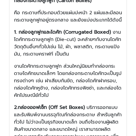
กล่องกระดาษลูกฟูก (Carton Boxes)
คือ กระดาษที่ประกอบด้วยแผ่นปะหน้า 2 แผ่นและมีลอน
กระดาษลูกฟูกอยู่ตรงกลาง และยังแบ่งประเภทได้ดังนี้
1. กล่องลูกฟูกและไดคัท (Corrugated Boxed)
งาน
ไดคัทกระดาษลูกฟูก (Die-cut) จะคล้ายๆกับงานไดคัท
วัตถุดิบอื่นๆทั่วไปเช่น ไม้, ผ้า, พลาสติก, กระดาษแป้ง
มัน, กระดาษคราฟท์ เป็นต้น
งานไดคัทกระดาษลูกฟูก ส่วนใหญ่นิยมทำกล่องกระ
ดาษไดคัทขนาดเล็กๆ โดยกล่องกระดาษไดคัทจะเป็นรูป
ทรงต่างๆ เช่น ฝาเสียบก้นขัด, กล่องไดคัทฝาครอบ,
กล่องไดคัทหูช้าง, กล่องไดคัททรงพิซซ่า, เเละกล่องได
คัทไปรษณีย์ทั่วไป
2.กล่องออฟเซ็ท (Off Set Boxes)
บริการออกแบบ
และรับพิมพ์งานบรรจุภัณฑ์กล่องกระดาษ สำหรับลูกค้า
ทั่วไป ไม่ว่าจะเป็นธุรกิจขนาดเล็ก จนถึงโรงงานผู้ผลิต
สินค้าขนาดกลาง และขนาดใหญ่ เราสามารถผลิต