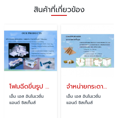
สินค้าที่เกี่ยวข้อง
โฟมฉีดขึ้นรูป / โฟมแผ่น
จำหน่ายกระดาษฉากเข้ามุม
เอ็ม เอส อินโนเวชั่น
เอ็ม เอส อินโนเวชั่น
แอนด์ ซิสเท็มส์
แอนด์ ซิสเท็มส์