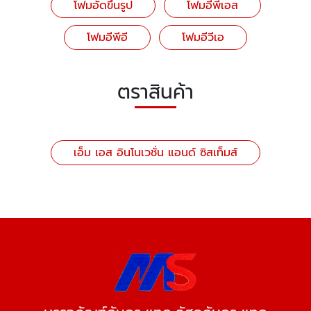
โฟมอัดขึ้นรูป
โฟมอีพีเอส
โฟมอีพีอี
โฟมอีวีเอ
ตราสินค้า
เอ็ม เอส อินโนเวชั่น แอนด์ ซิสเท็มส์