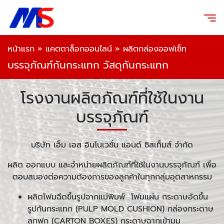
หน้าแรก
»
แคตตาล็อกออนไลน์
»
ผลิตกล่องออฟเซ็ท
บรรจุภัณฑ์กันกระแทก วัสดุกันกระแทก
โรงงานผลิตภัณฑ์ที่ใช้ในงาน
บรรจุภัณฑ์
บริษัท เอ็ม เอส อินโนเวชั่น แอนด์ ซิสเท็มส์ จำกัด
ผลิต ออกแบบ และจำหน่ายผลิตภัณฑ์ที่ใช้ในงานบรรจุภัณฑ์ เพื่อ
ตอบสนองต่อความต้องการของลูกค้าในทุกกลุ่มอุตสาหกรรม
ผลิตโฟมฉีดขึ้นรูปจากแม่พิมพ์ โฟมแผ่น กระดาษอัดขึ้น
รูปกันกระแทก (PULP MOLD CUSHION) กล่องกระดาษ
ลูกฟูก (CARTON BOXES) กระดาษฉากเข้ามุม