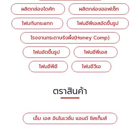
ผลิตกล่องไดคัท
ผลิตกล่องออฟเซ็ท
โฟมกันกระแทก
โฟมอีพีเอสอัดขึ้นรูป
โรงงานกระดาษรังผึ้ง(Honey Comp)
โฟมอัดขึ้นรูป
โฟมอีพีเอส
โฟมอีพีอี
โฟมอีวีเอ
ตราสินค้า
เอ็ม เอส อินโนเวชั่น แอนด์ ซิสเท็มส์