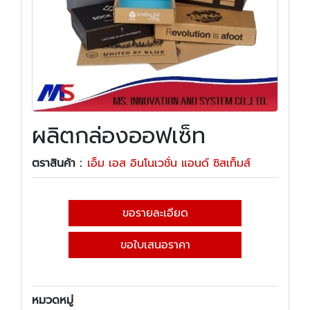
ผลิตกล่องออฟเซ็ท
ตราสินค้า :
เอ็ม เอส อินโนเวชั่น แอนด์ ซิสเท็มส์
ขอรายละเอียด
ขอใบเสนอราคา
หมวดหมู่