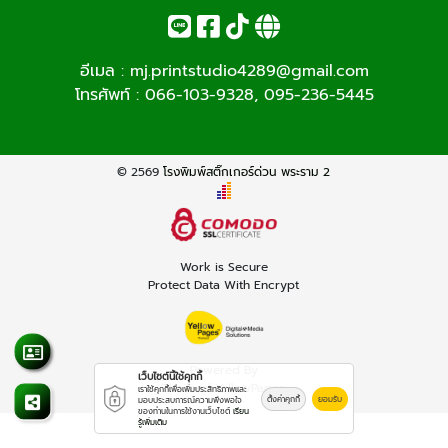
อีเมล :
mj.printstudio4289@gmail.com
โทรศัพท์ :
066-103-9328
,
095-236-5445
© 2569
โรงพิมพ์สติ๊กเกอร์ด่วน พระราม 2
Work is Secure
Protect Data With Encrypt
Powered By
เว็บไซต์นี้ใช้คุกกี้
Thailand YellowPages
เราใช้คุกกี้เพื่อเพิ่มประสิทธิภาพและ
ตั้งค่าคุกกี้
ยอมรับ
มอบประสบการณ์ความพึงพอใจ
ของท่านในการใช้งานเว็บไซต์
เรียน
รู้เพิ่มเติม