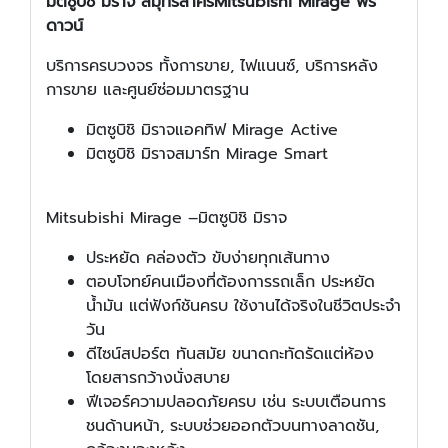
มิตซูบิชิ มิราจ สมุทรสาคร
Mitsubishi Mirage ฟรี
ดาวน์
บริการครบวงจร ทั้งการขาย, ไฟแนนซ์, บริการหลัง
การขาย และศูนย์ซ่อมมาตรฐาน
มิตซูบิชิ มิราจแอคทิฟ Mirage Active
มิตซูบิชิ มิราจสมาร์ท Mirage Smart
Mitsubishi Mirage –มิตซูบิชิ มิราจ
ประหยัด คล่องตัว ขับง่ายทุกเส้นทาง
ตอบโจทย์คนเมืองที่ต้องการรถเล็ก ประหยัด
น้ำมัน แต่ฟังก์ชันครบ ใช้งานได้จริงในชีวิตประจำ
วัน
ดีไซน์สปอร์ต ทันสมัย ขนาดกะทัดรัดแต่ห้อง
โดยสารกว้างนั่งสบาย
ฟีเจอร์ความปลอดภัยครบ เช่น ระบบเตือนการ
ชนด้านหน้า, ระบบช่วยออกตัวบนทางลาดชัน,