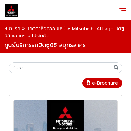
หน้าแรก
»
แคตตาล็อกออนไลน์
»
Mitsubishi Attrage มิตซู
บิชิ แอททราจ โปรโมชั่น
ศูนย์บริการรถมิตซูบิชิ สมุทรสาคร
e-Brochure