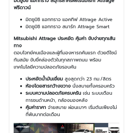
มิตซูบิชิ แอททราจ สมุทรสาคร
Mitsubishi Attrage
ฟรีดาวน์
มิตซูบิชิ แอททราจ แอคทิฟ Attrage Active
มิตซูบิชิ แอททราจ สมาร์ท Attrage Smart
Mitsubishi Attrage ประหยัด คุ้มค่า ขับง่ายทุกเส้น
ทาง
ตอบโจทย์คนเมืองและผู้ที่มองหารถคันแรก ด้วยดีไซน์
ทันสมัย ขับขี่คล่องตัวในทุกสภาพถนน พร้อม
เทคโนโลยีความปลอดภัยรอบคัน
ประหยัดน้ำมันเยี่ยม
สูงสุดกว่า 23 กม./ลิตร
ห้องโดยสารกว้างขวาง
นั่งสบายทั้งครอบครัว
ระบบความปลอดภัยครบครัน
เช่น ระบบเตือน
การชนด้านหน้า, กล้องมองหลัง
คุ้มค่าราคา
จ่ายสบาย ผ่อนเบาๆ เริ่มต้นเพียงไม่
กี่พันบาทต่อเดือน