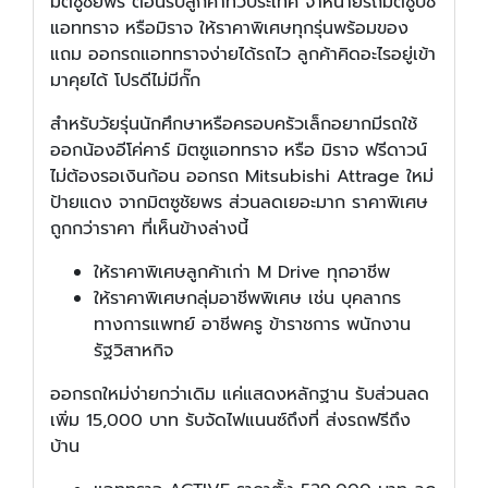
มิตซูชัยพร ต้อนรับลูกค้าทั่วประเทศ จำหน่ายรถมิตซูบิชิ
แอททราจ หรือมิราจ ให้ราคาพิเศษทุกรุ่นพร้อมของ
แถม ออกรถแอททราจง่ายได้รถไว ลูกค้าคิดอะไรอยู่เข้า
มาคุยได้ โปรดีไม่มีกั๊ก
สำหรับวัยรุ่นนักศึกษาหรือครอบครัวเล็กอยากมีรถใช้
ออกน้องอีโค่คาร์ มิตซูแอททราจ หรือ มิราจ ฟรีดาวน์
ไม่ต้องรอเงินก้อน ออกรถ Mitsubishi Attrage ใหม่
ป้ายแดง จากมิตซูชัยพร ส่วนลดเยอะมาก ราคาพิเศษ
ถูกกว่าราคา ที่เห็นข้างล่างนี้
ให้ราคาพิเศษลูกค้าเก่า M Drive ทุกอาชีพ
ให้ราคาพิเศษกลุ่มอาชีพพิเศษ เช่น บุคลากร
ทางการแพทย์ อาชีพครู ข้าราชการ พนักงาน
รัฐวิสาหกิจ
ออกรถใหม่ง่ายกว่าเดิม แค่แสดงหลักฐาน รับส่วนลด
เพิ่ม 15,000 บาท รับจัดไฟแนนซ์ถึงที่ ส่งรถฟรีถึง
บ้าน