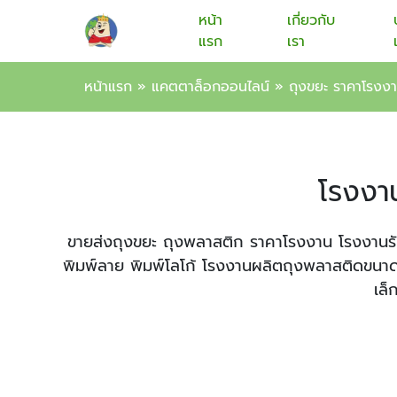
หน้า
เกี่ยวกับ
แรก
เรา
หน้าแรก
»
แคตตาล็อกออนไลน์
»
ถุงขยะ ราคาโรงง
โรงงา
ขายส่งถุงขยะ ถุงพลาสติก ราคาโรงงาน โรงงานรั
พิมพ์ลาย พิมพ์โลโก้ โรงงานผลิตถุงพลาสติดขนาดใ
เล็