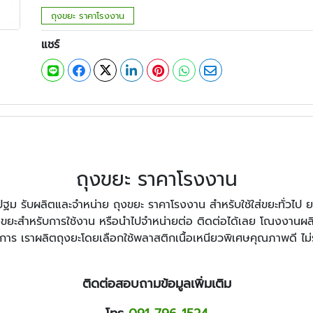
ถุงขยะ ราคาโรงงาน
แชร์
ถุงขยะ ราคาโรงงาน
ม รับผลิตและจำหน่าย ถุงขยะ ราคาโรงงาน สำหรับใช้ใส่ขยะทั่วไป
ุงขยะสำหรับการใช้งาน หรือนำไปจำหน่ายต่อ ติดต่อได้เลย โณงงานผ
าร เราผลิตถุงยะโดยเลือกใช้พลาสติกเนื้อเหนียวพิเศษคุณภาพดี ไม่
ติดต่อสอบถามข้อมูลเพิ่มเติม