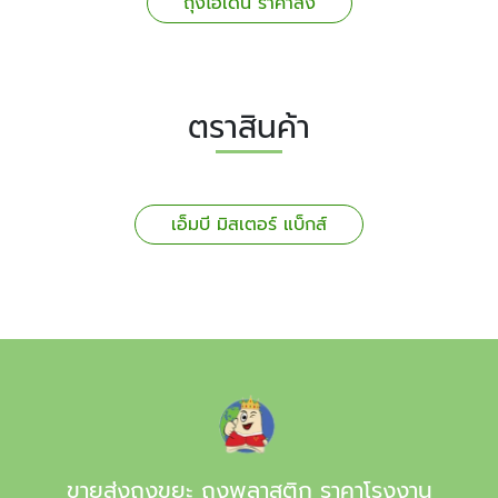
ถุงไฮเดน ราคาส่ง
ตราสินค้า
เอ็มบี มิสเตอร์ แบ็กส์
ขายส่งถุงขยะ ถุงพลาสติก ราคาโรงงาน