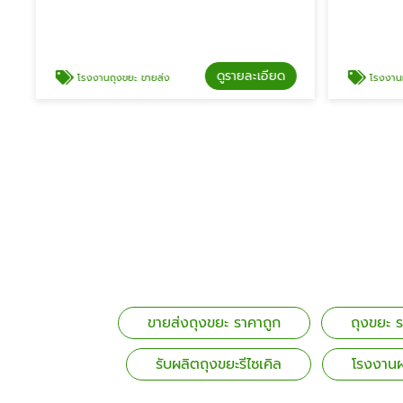
ดูรายละเอียด
โรงงานถุงขยะ ขายส่ง
โรงงานผลิตถ
ขายส่งถุงขยะ ราคาถูก
ถุงขยะ 
รับผลิตถุงขยะรีไซเคิล
โรงงานผ