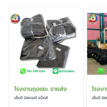
โรงงานถุงขยะ ขายส่ง
เอ็มบี มิสเตอร์ แบ็กส์
เอ็มบี มิสเ