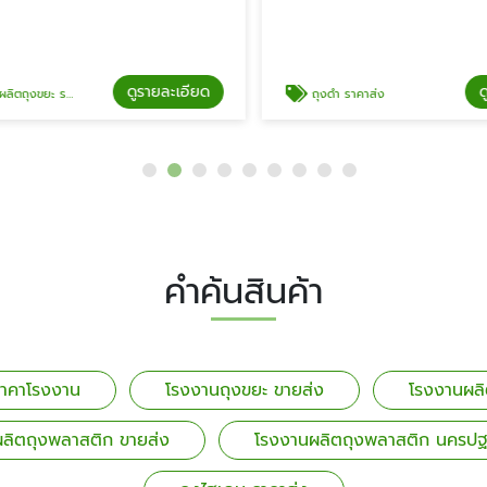
ดูรายละเอียด
ดู
ุงขยะ ราคาถูก
ถุงดำ ราคาส่ง
คำค้นสินค้า
ราคาโรงงาน
โรงงานถุงขยะ ขายส่ง
โรงงานผลิ
ลิตถุงพลาสติก ขายส่ง
โรงงานผลิตถุงพลาสติก นครป