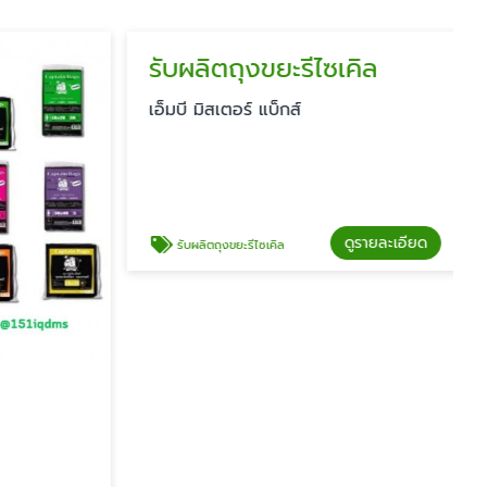
รับผลิตถุงขยะรีไซเคิล
เอ็มบี มิสเตอร์ แบ็กส์