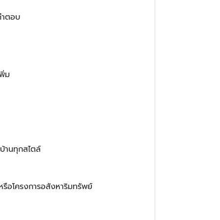
ีคำตอบ
พิ่ม
บ้านทุกสไตล์
 หรือโครงการอสังหาริมทรัพย์