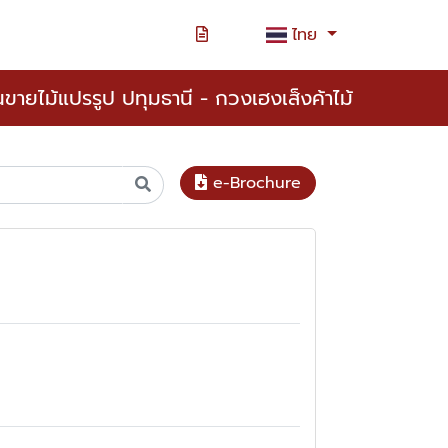
ไทย
ขายไม้แปรรูป ปทุมธานี - กวงเฮงเส็งค้าไม้
e-Brochure