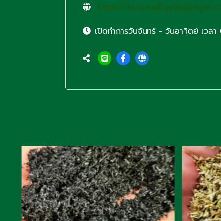
https://ksricemill.yellowpages.c
เปิดทำการวันจันทร์ - วันอาทิตย์ เวล