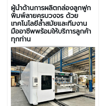
ผู้นำ
ด้าน
การผลิต
กล่อง
ลูกฟูก
พิมพ์ลาย
ครบวงจร
ด้วย
เทคโนโลยี
ล้ำสมัย
และ
ทีมงาน
มืออาชีพ
พร้อม
ให้บริการ
ลูกค้า
ทุก
ท่าน