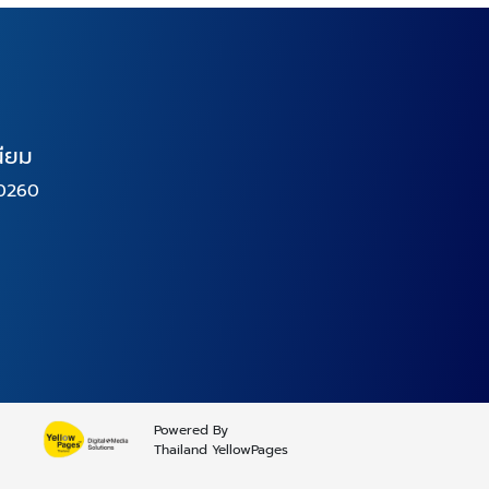
นียม
10260
Powered By
Thailand YellowPages