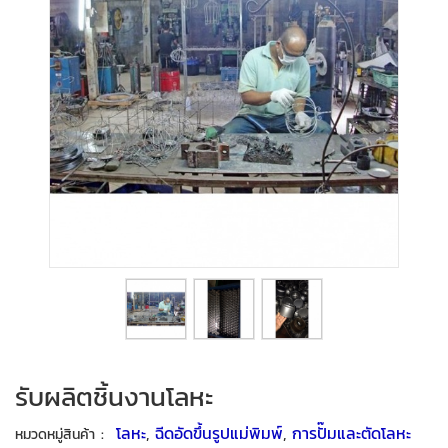
รับผลิตชิ้นงานโลหะ
:
โลหะ
,
ฉีดอัดขึ้นรูปแม่พิมพ์
,
การปั๊มและตัดโลหะ
หมวดหมู่สินค้า