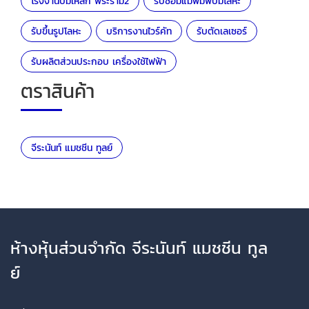
โรงงานปั้มเหล็ก พระราม2
รับซ่อมแม่พิมพ์ปั๊มโลหะ
รับขึ้นรูปโลหะ
บริการงานไวร์คัท
รับตัดเลเซอร์
รับผลิตส่วนประกอบ เครื่องใช้ไฟฟ้า
ตราสินค้า
จีระนันท์ แมชชีน ทูลย์
ห้างหุ้นส่วนจำกัด จีระนันท์ แมชชีน ทูล
ย์