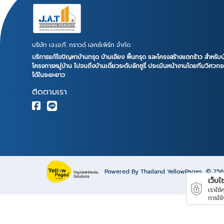
บริษัท เจ.เอ.ที. กราวด์ เอกซ์เพิร์ท จำกัด
บริการแก้ไขปัญหาบ้านทรุด บ้านเอียง พื้นทรุด และโครงสร้างแตกร้าว สำหรับบ
โครงการหมู่บ้าน ไปจนถึงบ้านเดี่ยวระดับลักซูรี่ ประเมินหน้างานโดยทีมวิศว
ได้ในระยะยาว
ติดตามเรา
Powered By Thailand YellowPages
© 25
เว็บไซต
เราใช
การใช