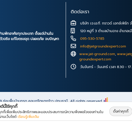
ติดต่อเรา
บริษัท เจ.เอ.ที. กราวด์ เอกซ์เพิร์ท 
120 หมู่ที่ 3 ตำบลบ้านฉาง อำเภอเ
้านพักอาศัยทุกประเภท ตั้งแต่บ้านใน
095-530-5785
กรตัวจริง แก้ไขตรงจุด ปลอดภัย จบปัญหา
info@jatgroundexpert.com
www.jat-ground.com
,
www.jat
groundexpert.com
วันจันทร์ - วันเสาร์ เวลา 8.30 - 17
69
ซ่อมพื้นบ้านทรุด คอนกรีตแตกร้าว ปทุมธานี
All rights reserved.
์นี้ใช้คุกกี้
ตั้งค่าคุกกี้
้คุกกี้เพื่อเพิ่มประสิทธิภาพและมอบประสบการณ์ความพึงพอใจของท่านใน
้งานเว็บไซต์
เรียนรู้เพิ่มเติม