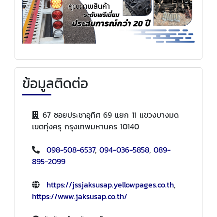
ข้อมูลติดต่อ
67 ซอยประชาอุทิศ 69 แยก 11 แขวงบางมด
เขตทุ่งครุ กรุงเทพมหานคร 10140
098-508-6537
,
094-036-5858
,
089-
895-2099
https://jssjaksusap.yellowpages.co.th
,
https://www.jaksusap.co.th/