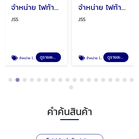
จำหน่าย ไฟท้ายรถบรรทุก ราคาถูก
จำหน่าย ไฟท้ายรถสิบล้อ ราคาถูก
JSS
JSS
ดูรายละเอียด
ดูรายละเอียด
จำหน่าย ไฟท้ายรถบรรทุก ราคาถูก
จำหน่าย ไฟท้ายรถสิบล้อ ราคาถูก
คำค้นสินค้า