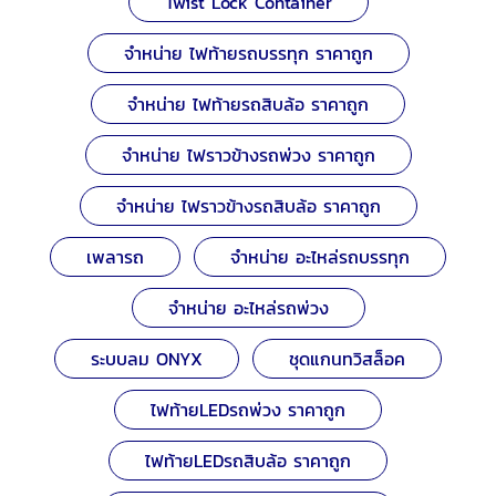
Twist Lock Container
จำหน่าย ไฟท้ายรถบรรทุก ราคาถูก
จำหน่าย ไฟท้ายรถสิบล้อ ราคาถูก
จำหน่าย ไฟราวข้างรถพ่วง ราคาถูก
จำหน่าย ไฟราวข้างรถสิบล้อ ราคาถูก
เพลารถ
จำหน่าย อะไหล่รถบรรทุก
จำหน่าย อะไหล่รถพ่วง
ระบบลม ONYX
ชุดแกนทวิสล็อค
ไฟท้ายLEDรถพ่วง ราคาถูก
ไฟท้ายLEDรถสิบล้อ ราคาถูก