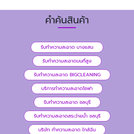
คำค้นสินค้า
รับทำความสะอาด บางแสน
รับทำความสะอาดบนที่สูง
รับทำความสะอาด BIGCLEANING
บริการทำความสะอาดโซฟา
รับทำความสะอาด ชลบุรี
รับทำความสะอาดสระว่ายน้ำ ชลบุรี
บริษัท ทําความสะอาด ใกล้ฉัน