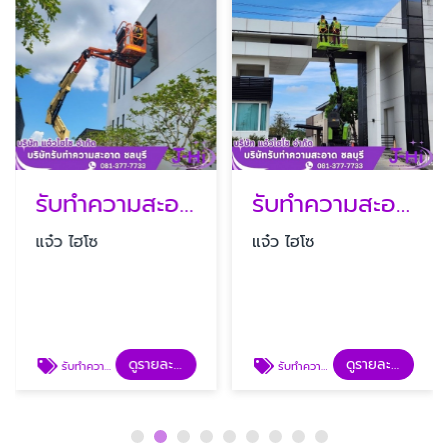
รับทำความสะอาดบนที่สูง
รับทำความสะอาด BIGCLEANING
แจ๋ว ไฮโซ
แจ๋ว ไฮโซ
ดูรายละเอียด
ดูรายละเอียด
รับทำความสะอาดบนที่สูง
รับทำความสะอาด BIGCLEANING