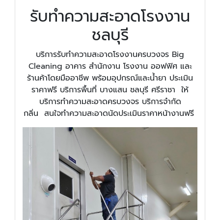
รับทําความสะอาดโรงงาน
ชลบุรี
บริการรับทำความสะอาดโรงงานครบวงจร Big
Cleaning อาคาร สำนักงาน โรงงาน ออฟฟิศ และ
ร้านค้าโดยมืออาชีพ พร้อมอุปกรณ์และน้ำยา ประเมิน
ราคาฟรี บริการพื้นที่ บางแสน ชลบุรี ศรีราชา ให้
บริการทำความสะอาดครบวงจร บริการจำกัด
กลิ่น สนใจทำความสะอาดนัดประเมินราคาหน้างานฟรี