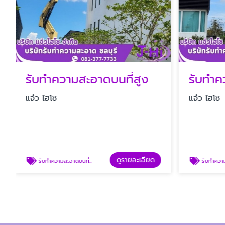
รับทำความสะอาดบนที่สูง
แจ๋ว ไฮโซ
แจ๋ว ไฮโซ
ดูรายละเอียด
รับทำความสะอาดบนที่สูง
รับทำความสะอ