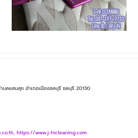
 ตำบลแสนสุข อำเภอเมืองชลบุรี ชลบุรี 20130
.co.th
,
https://www.j-hicleaning.com