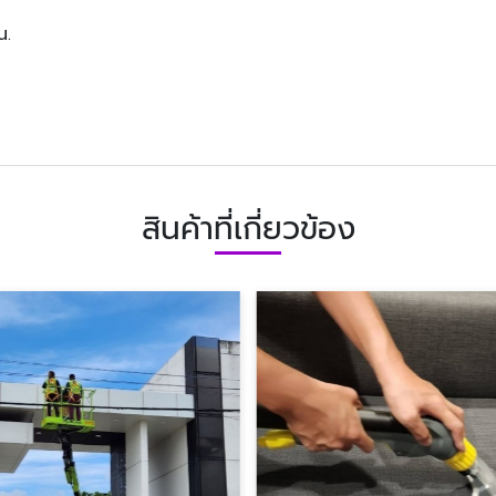
น.
สินค้าที่เกี่ยวข้อง