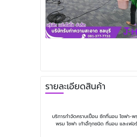
รายละเอียดสินค้า
บริการกำจัดคราบเปื้อน ซักที่นอน โซฟา-
พรม โซฟา เก้าอี้ทุกชนิด ที่นอน และเฟอร