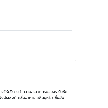
 เราให้บริการทำความสะอาดครบวงจร รับซัก
ประสงค์ กลิ่นอาหาร กลิ่นบุหรี่ กลิ่นอับ