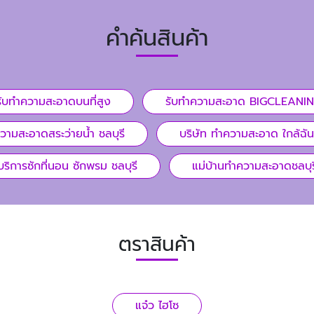
คำค้นสินค้า
รับทำความสะอาดบนที่สูง
รับทำความสะอาด BIGCLEANI
วามสะอาดสระว่ายน้ำ ชลบุรี
บริษัท ทําความสะอาด ใกล้ฉัน
บริการซักที่นอน ซักพรม ชลบุรี
แม่บ้านทําความสะอาดชลบุร
ตราสินค้า
แจ๋ว ไฮโซ