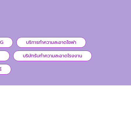
NG
บริการทำความสะอาดโซฟา
บริษัทรับทําความสะอาดโรงงาน
ี