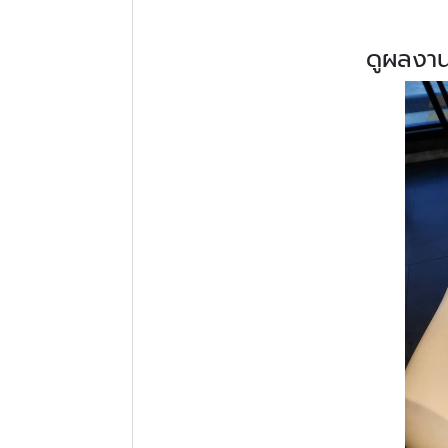
ดูผลงาน