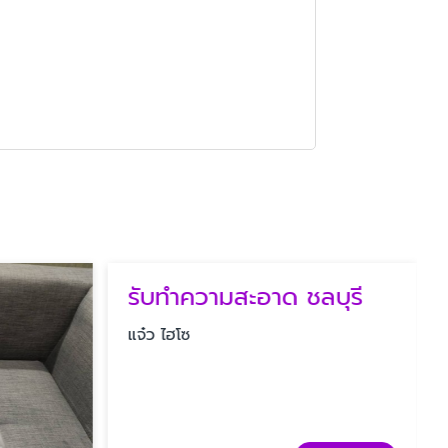
รับทำความสะอาด ชลบุรี
แจ๋ว ไฮโซ