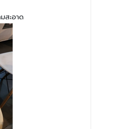
วามสะอาด