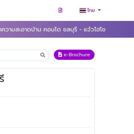
ไทย
ำความสะอาดบ้าน คอนโด ชลบุรี - แจ๋วไฮโซ
e-Brochure
รี