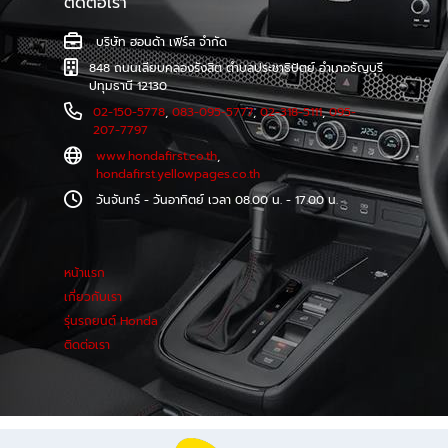
ติดต่อเรา
บริษัท ฮอนด้า เฟิร์ส จำกัด
848 ถนนเลียบคลองรังสิต ตำบลประชาธิปัตย์ อำเภอธัญบุรี
ปทุมธานี 12130
02-150-5778
,
083-095-5777
,
02-318-5111
,
095-
207-7797
www.hondafirst.co.th
,
hondafirst.yellowpages.co.th
วันจันทร์ - วันอาทิตย์ เวลา 08.00 น. - 17.00 น.
หน้าแรก
เกี่ยวกับเรา
รุ่นรถยนต์ Honda
ติดต่อเรา