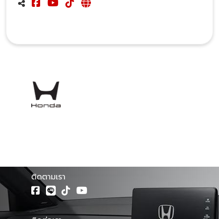
โชว์รูม ฮอนด้าเฟิร์ส จำหน่ายรถยนต์ฮอนด้าทุกรุ่น พร้อมศูนย์
บริการมาตรฐาน ทีมช่างเทคนิคผู้ชำนาญการของรถยนต์ฮอนด้า
โดยตรง รวมทั้งบริการซ่อมตัวถังและสีที่ตรงตามรุ่นจาก
โรงงาน และบริการตรวจเช็คระยะ และซ่อมบำรุงอย่างครบวงจร
โดยช่างผู้เชี่ยวชาญรถยนต์ฮอนด้าโดยเฉพาะ
ติดตามเรา